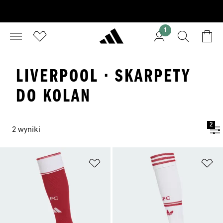
1
LIVERPOOL · SKARPETY
DO KOLAN
2
2 wyniki
Dodaj do listy życzeń
Do