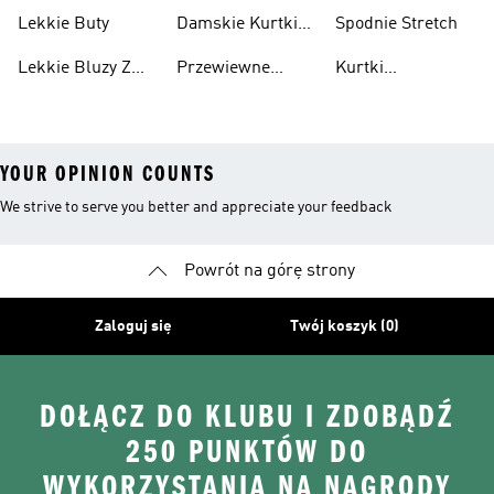
Przeciwdeszczowa
Wodoodporne
Koszulki
Lekkie Buty
Damskie Kurtki
Spodnie Stretch
Wodoodporne
Lekkie Bluzy Z
Przewiewne
Kurtki
Kapturem
Skarpetki
Nieprzemakalny
YOUR OPINION COUNTS
We strive to serve you better and appreciate your feedback
Powrót na górę strony
Zaloguj się
Twój koszyk (0)
DOŁĄCZ DO KLUBU I ZDOBĄDŹ
250 PUNKTÓW DO
WYKORZYSTANIA NA NAGRODY