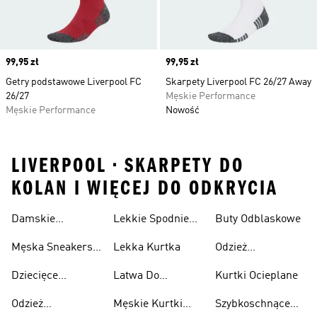
Price
99,95 zł
Price
99,95 zł
Getry podstawowe Liverpool FC
Skarpety Liverpool FC 26/27 Away
26/27
Męskie Performance
Męskie Performance
Nowość
LIVERPOOL • SKARPETY DO
KOLAN I WIĘCEJ DO ODKRYCIA
Damskie
Lekkie Spodnie
Buty Odblaskowe
Sneakersy
Sportowe
Męska Sneakersy
Lekka Kurtka
Odzież
Przewiewne
Przewiewne
Odblaskowa
Dziecięce
Latwa Do
Kurtki Ocieplane
Sneakersy
Spakowania
Odzież
Męskie Kurtki
Szybkoschnące
Przewiewne
Kurtki