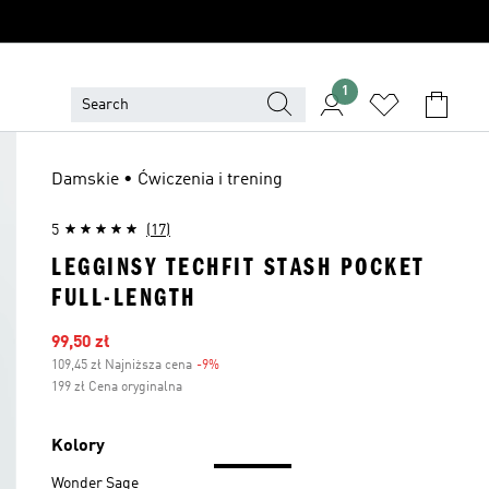
1
Damskie • Ćwiczenia i trening
5
(17)
LEGGINSY TECHFIT STASH POCKET
FULL-LENGTH
Ceny na wyprzedaży
99,50 zł
109,45 zł Najniższa cena
-9%
Zniżka
199 zł Cena oryginalna
Kolory
Wonder Sage