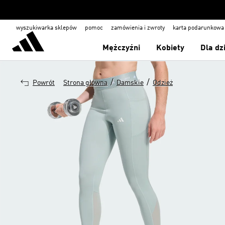
wyszukiwarka sklepów
pomoc
zamówienia i zwroty
karta podarunkowa
Mężczyźni
Kobiety
Dla dz
/
/
Powrót
Strona główna
Damskie
Odzież