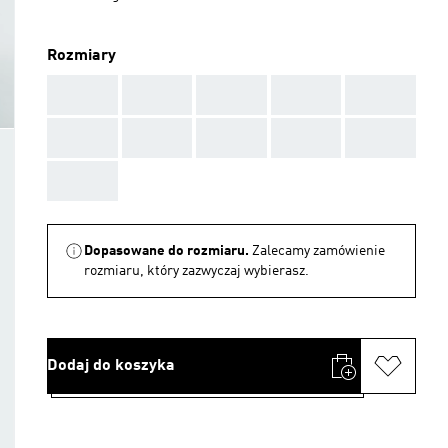
Rozmiary
AAA
AAA
AAA
AAA
AAA
AAA
AAA
AAA
AAA
AAA
AAA
Dopasowane do rozmiaru.
Zalecamy zamówienie
rozmiaru, który zazwyczaj wybierasz.
Dodaj do koszyka