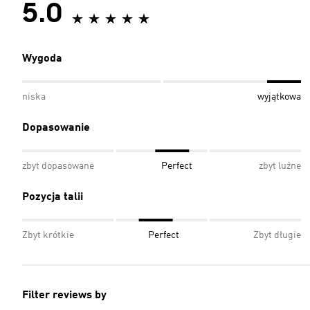
5.0
Wygoda
niska
wyjątkowa
Dopasowanie
zbyt dopasowane
Perfect
zbyt luźne
Pozycja talii
Zbyt krótkie
Perfect
Zbyt długie
Filter reviews by