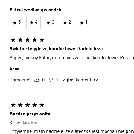
Filtruj według gwiazdek
5
4
3
2
1
Świetne legginsy, komfortowe i ładnie leżą
Super, piękny kolor, guma nie zwija się, komfortowe. Polec
Anna
Pomocne?
0
0
Zgłoś komentarz
Bardzo przyzwoite
Kolor:
Dark Blue
Przyjemne, mam nadzieję, że siateczka jest mocna i nie por