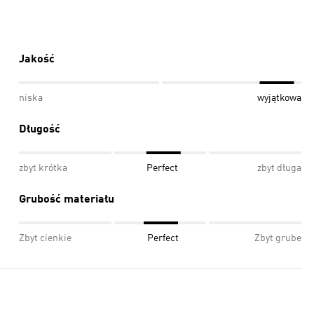
Jakość
niska
wyjątkowa
Długość
zbyt krótka
Perfect
zbyt długa
Grubość materiału
Zbyt cienkie
Perfect
Zbyt grube