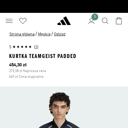
1
/
/
Strona główna
Męskie
Odzież
5
(1)
KURTKA TEAMGEIST PADDED
Bieżąca cena
454,30 zł
272,58 zł Najniższa cena
649 zł Cena oryginalna