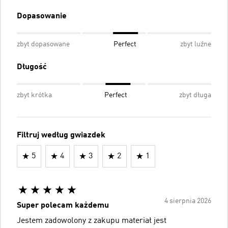
Dopasowanie
zbyt dopasowane
Perfect
zbyt luźne
Długość
zbyt krótka
Perfect
zbyt długa
Filtruj według gwiazdek
5
4
3
2
1
4 sierpnia 2026
Super polecam każdemu
Jestem zadowolony z zakupu materiał jest