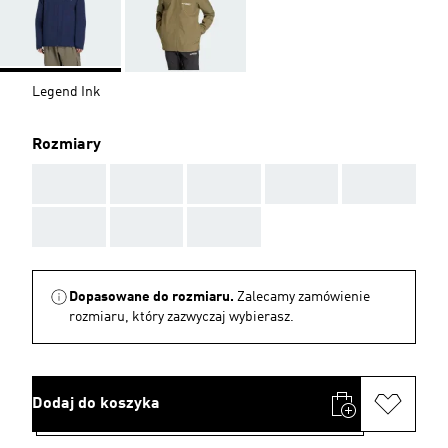
Legend Ink
Rozmiary
AAA
AAA
AAA
AAA
AAA
AAA
AAA
AAA
Dopasowane do rozmiaru.
Zalecamy zamówienie
rozmiaru, który zazwyczaj wybierasz.
Dodaj do koszyka