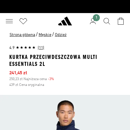
1
/
/
Strona główna
Męskie
Odzież
4.9
(11)
KURTKA PRZECIWDESZCZOWA MULTI
ESSENTIALS 2L
Ceny na wyprzedaży
241,45 zł
250,23 zł Najniższa cena
-3%
Zniżka
439 zł Cena oryginalna