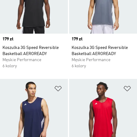
Price
179 zł
Price
179 zł
Koszulka 3G Speed Reversible
Koszulka 3G Speed Reversible
Basketball AEROREADY
Basketball AEROREADY
Męskie Performance
Męskie Performance
6 kolory
6 kolory
Dodaj do listy życzeń
Do