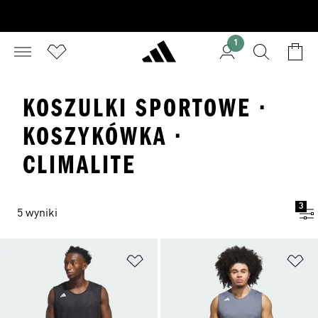
1
KOSZULKI SPORTOWE ·
KOSZYKÓWKA ·
CLIMALITE
3
5 wyniki
Dodaj do listy życzeń
Do