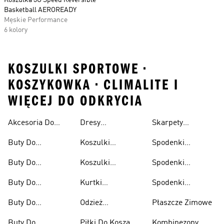
Koszulka 3G Speed Reversible
Basketball AEROREADY
Męskie Performance
6 kolory
KOSZULKI SPORTOWE •
KOSZYKOWKA • CLIMALITE I
WIĘCEJ DO ODKRYCIA
Akcesoria Do
Dresy
Skarpety
Wyprzedaż
Koszykówki
Koszykarskie
Koszykarskie
Buty Do
Koszulki
Spodenki
Koszykówki
Koszykarskie
Koszykarskie
Buty Do
Koszulki
Spodenki
Koszykówki
Koszykarskie Dla
Koszykarskie
Buty Do
Kurtki
Spodenki
Damskie
Dzieci
Damskie
Koszykówki Dla
Koszykarskie
Koszykarskie
Buty Do
Odzież
Płaszcze Zimowe
Dzieci
Męskie
Koszykówki
Koszykarska
Buty Do
Piłki Do Kosza
Kombinezony