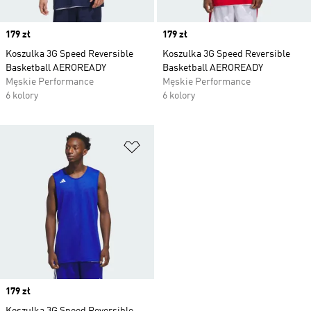
Price
179 zł
Price
179 zł
Koszulka 3G Speed Reversible
Koszulka 3G Speed Reversible
Basketball AEROREADY
Basketball AEROREADY
Męskie Performance
Męskie Performance
6 kolory
6 kolory
Dodaj do listy życzeń
Price
179 zł