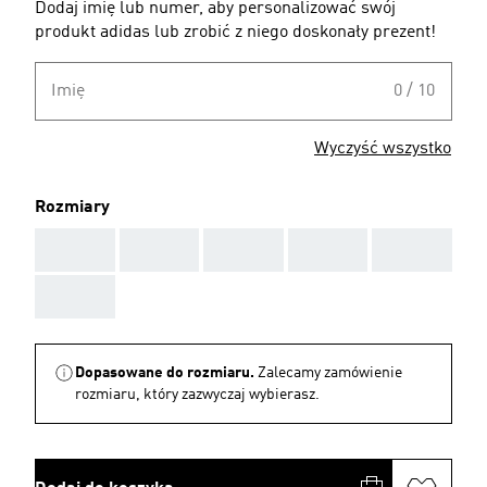
Dodaj imię lub numer, aby personalizować swój
produkt adidas lub zrobić z niego doskonały prezent!
Imię
0 / 10
Wyczyść wszystko
Rozmiary
AAA
AAA
AAA
AAA
AAA
AAA
Dopasowane do rozmiaru.
Zalecamy zamówienie
rozmiaru, który zazwyczaj wybierasz.