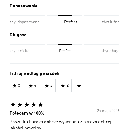
Dopasowanie
zbyt dopasowane
Perfect
zbyt luźne
Długość
zbyt krótka
Perfect
zbyt długa
Filtruj według gwiazdek
5
4
3
2
1
24 maja 2026
Polecam w 100%
Koszulka bardzo dobrze wykonana z bardzo dobrej
jakości bawełny