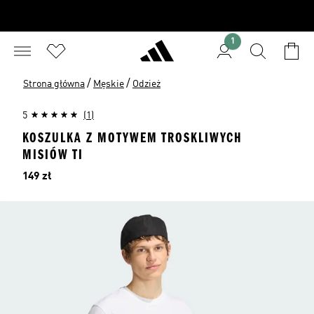
1
/
/
Strona główna
Męskie
Odzież
5
(1)
KOSZULKA Z MOTYWEM TROSKLIWYCH
MISIÓW TI
Cena
149 zł