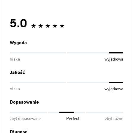
5.0
Wygoda
niska
wyjątkowa
Jakość
niska
wyjątkowa
Dopasowanie
zbyt dopasowane
Perfect
zbyt luźne
Długość