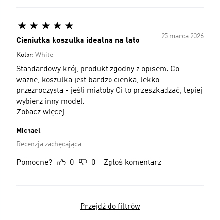
25 marca 2026
Cieniutka koszulka idealna na lato
Kolor:
White
Standardowy krój, produkt zgodny z opisem. Co
ważne, koszulka jest bardzo cienka, lekko
przezroczysta - jeśli miałoby Ci to przeszkadzać, lepiej
wybierz inny model.
Zobacz więcej
Michael
Recenzja zachęcająca
Pomocne?
0
0
Zgłoś komentarz
Przejdź do filtrów