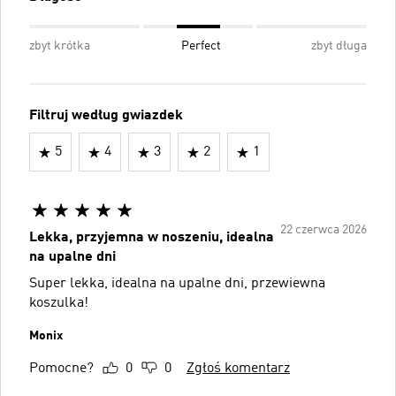
zbyt krótka
Perfect
zbyt długa
Filtruj według gwiazdek
5
4
3
2
1
22 czerwca 2026
Lekka, przyjemna w noszeniu, idealna
na upalne dni
Super lekka, idealna na upalne dni, przewiewna
koszulka!
Monix
Pomocne?
0
0
Zgłoś komentarz