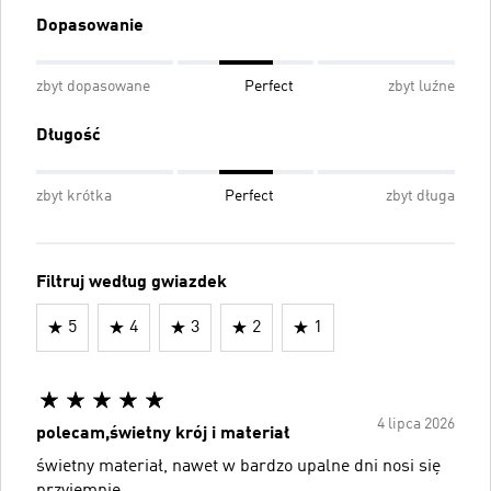
Dopasowanie
zbyt dopasowane
Perfect
zbyt luźne
Długość
zbyt krótka
Perfect
zbyt długa
Filtruj według gwiazdek
5
4
3
2
1
4 lipca 2026
polecam,świetny krój i materiał
świetny materiał, nawet w bardzo upalne dni nosi się
przyjemnie