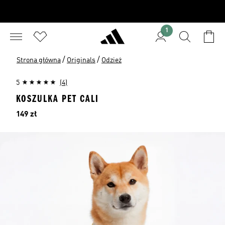
1
/
/
Strona główna
Originals
Odzież
5
(4)
KOSZULKA PET CALI
Cena
149 zł