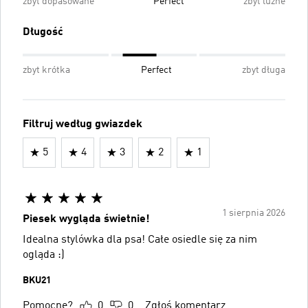
zbyt dopasowane
Perfect
zbyt luźne
Długość
zbyt krótka
Perfect
zbyt długa
Filtruj według gwiazdek
5
4
3
2
1
1 sierpnia 2026
Piesek wygląda świetnie!
Idealna stylówka dla psa! Całe osiedle się za nim
ogląda :)
BKU21
Pomocne?
0
0
Zgłoś komentarz