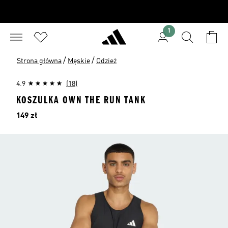
1
/
/
Strona główna
Męskie
Odzież
4.9
(18)
KOSZULKA OWN THE RUN TANK
Cena
149 zł