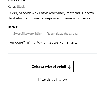
Kolor:
Black
Lekki, przewiewny i szybkoschnący materiał. Bardzo
delikatny, łatwo się zaciąga więc pranie w woreczku .
Bartez
Zweryfikowany klient
Recenzja zachęcająca
Pomocne?
0
0
Zgłoś komentarz
Zobacz więcej opinii
Przejdź do filtrów