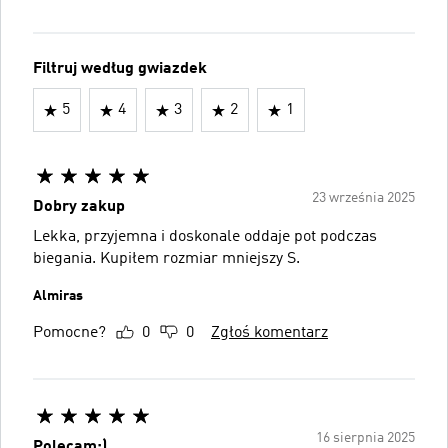
Filtruj według gwiazdek
5
4
3
2
1
23 września 2025
Dobry zakup
Lekka, przyjemna i doskonale oddaje pot podczas
biegania. Kupiłem rozmiar mniejszy S.
Almiras
Pomocne?
0
0
Zgłoś komentarz
16 sierpnia 2025
Polecam:)