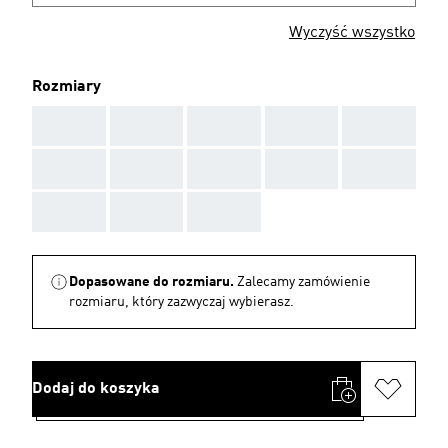
Wyczyść wszystko
Rozmiary
AAA
AAA
AAA
AAA
AAA
AAA
AAA
AAA
AAA
AAA
AAA
AAA
AAA
Dopasowane do rozmiaru.
Zalecamy zamówienie
rozmiaru, który zazwyczaj wybierasz.
Dodaj do koszyka