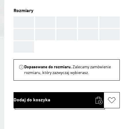
Rozmiary
AAA
AAA
AAA
AAA
AAA
AAA
AAA
AAA
AAA
AAA
AAA
Dopasowane do rozmiaru.
Zalecamy zamówienie
rozmiaru, który zazwyczaj wybierasz.
Dodaj do koszyka