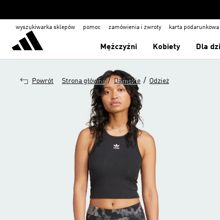
wyszukiwarka sklepów
pomoc
zamówienia i zwroty
karta podarunkowa
Mężczyźni
Kobiety
Dla dz
/
/
Powrót
Strona główna
Damskie
Odzież