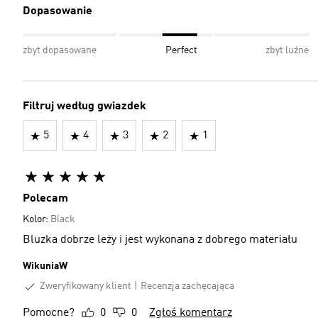
Dopasowanie
zbyt dopasowane
Perfect
zbyt luźne
Filtruj według gwiazdek
5
4
3
2
1
Polecam
Kolor:
Black
Bluzka dobrze leży i jest wykonana z dobrego materiału
WikuniaW
Zweryfikowany klient
Recenzja zachęcająca
Pomocne?
0
0
Zgłoś komentarz