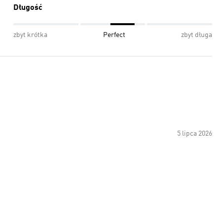
Długość
zbyt krótka
Perfect
zbyt długa
5 lipca 2026