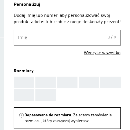
Personalizuj
Dodaj imię lub numer, aby personalizować swój
produkt adidas lub zrobić z niego doskonały prezent!
Imię
0 / 9
Wyczyść wszystko
Rozmiary
AAA
AAA
AAA
AAA
AAA
AAA
AAA
Dopasowane do rozmiaru.
Zalecamy zamówienie
rozmiaru, który zazwyczaj wybierasz.