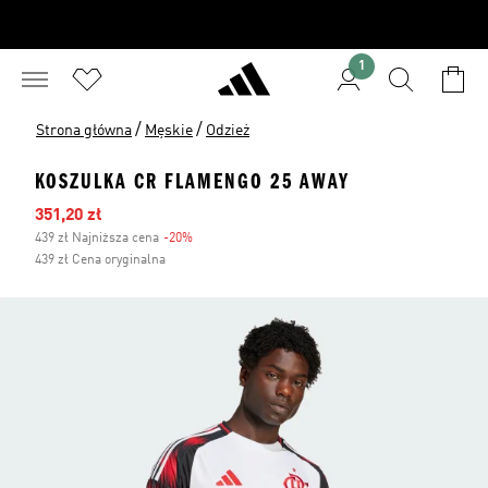
1
/
/
Strona główna
Męskie
Odzież
KOSZULKA CR FLAMENGO 25 AWAY
Ceny na wyprzedaży
351,20 zł
439 zł Najniższa cena
-20%
Zniżka
439 zł Cena oryginalna