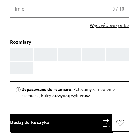
Imię
0 / 10
Wyczyść wszystko
Rozmiary
AAA
AAA
AAA
AAA
AAA
AAA
Dopasowane do rozmiaru.
Zalecamy zamówienie
rozmiaru, który zazwyczaj wybierasz.
Dodaj do koszyka