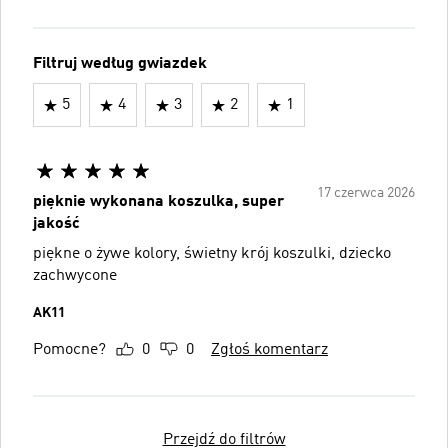
Filtruj według gwiazdek
5
4
3
2
1
17 czerwca 2026
pięknie wykonana koszulka, super
jakość
piękne o żywe kolory, świetny krój koszulki, dziecko
zachwycone
AK11
Pomocne?
0
0
Zgłoś komentarz
Przejdź do filtrów