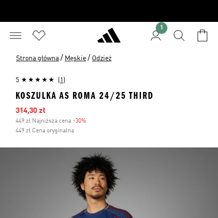
1
/
/
Strona główna
Męskie
Odzież
5
(1)
KOSZULKA AS ROMA 24/25 THIRD
Ceny na wyprzedaży
314,30 zł
449 zł Najniższa cena
-30%
Zniżka
449 zł Cena oryginalna