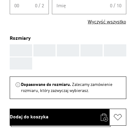
00
0 / 2
Imię
0 / 10
Wyczyść wszystko
Rozmiary
AAA
AAA
AAA
AAA
AAA
AAA
Dopasowane do rozmiaru.
Zalecamy zamówienie
rozmiaru, który zazwyczaj wybierasz.
Dodaj do koszyka