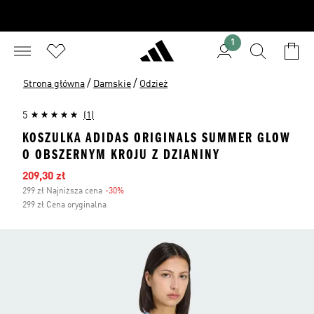
1
/
/
Strona główna
Damskie
Odzież
5
(1)
KOSZULKA ADIDAS ORIGINALS SUMMER GLOW
O OBSZERNYM KROJU Z DZIANINY
Ceny na wyprzedaży
209,30 zł
299 zł Najniższa cena
-30%
Zniżka
299 zł Cena oryginalna