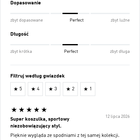
Dopasowanie
zbyt dopasowane
Perfect
zbyt luźne
Długość
zbyt krótka
Perfect
zbyt długa
Filtruj według gwiazdek
5
4
3
2
1
12 lipca 2026
Super koszulka, sportowy
niezobowiązujący styl.
Pięknie wygląda ze spodniami z tej samej kolekcji.