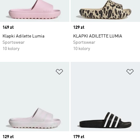
Price
149 zł
Price
129 zł
Klapki Adilette Lumia
KLAPKI ADILETTE LUMIA
Sportswear
Sportswear
10 kolory
10 kolory
Dodaj do listy życzeń
Do
Price
129 zł
Price
179 zł