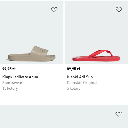
Dodaj do listy życzeń
Do
Price
99,95 zł
Price
89,95 zł
Klapki adilette Aqua
Klapki Adi Sun
Sportswear
Damskie Originals
15 kolory
5 kolory
Do