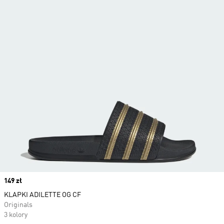
Price
149 zł
KLAPKI ADILETTE OG CF
Originals
3 kolory