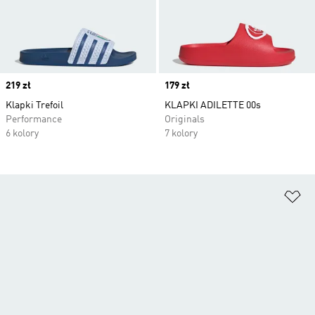
Price
219 zł
Price
179 zł
Klapki Trefoil
KLAPKI ADILETTE 00s
Performance
Originals
6 kolory
7 kolory
Do