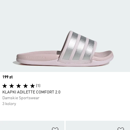
Price
199 zł
(1)
KLAPKI ADILETTE COMFORT 2.0
Damskie Sportswear
3 kolory
Dodaj do listy życzeń
Do