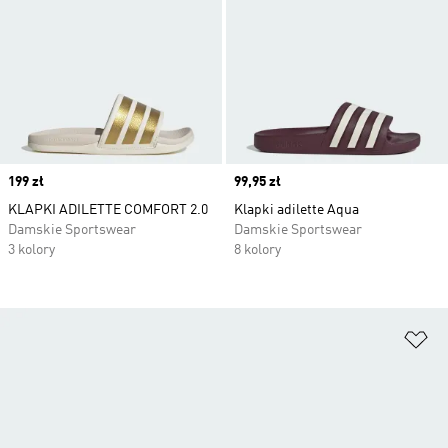
Price
199 zł
Price
99,95 zł
KLAPKI ADILETTE COMFORT 2.0
Klapki adilette Aqua
Damskie Sportswear
Damskie Sportswear
3 kolory
8 kolory
Do