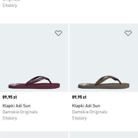
2 kolory
Dodaj do listy życzeń
Do
Price
89,95 zł
Price
89,95 zł
Klapki Adi Sun
Klapki Adi Sun
Damskie Originals
Damskie Originals
5 kolory
5 kolory