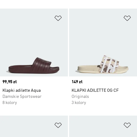
Dodaj do listy życzeń
Do
Price
99,95 zł
Price
149 zł
Klapki adilette Aqua
KLAPKI ADILETTE OG CF
Damskie Sportswear
Originals
8 kolory
3 kolory
Dodaj do listy życzeń
Do