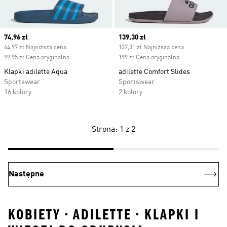
Current price
74,96 zł
Current price
139,30 zł
64,97 zł Najniższa cena
137,31 zł Najniższa cena
99,95 zł Cena oryginalna
199 zł Cena oryginalna
Klapki adilette Aqua
adilette Comfort Slides
Sportswear
Sportswear
16 kolory
2 kolory
Strona: 1 z 2
Następne
KOBIETY • ADILETTE • KLAPKI I