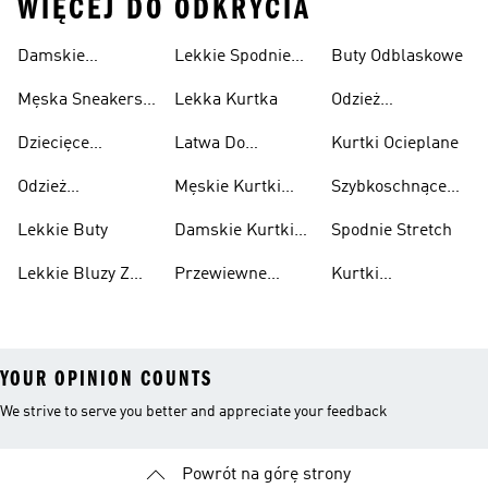
WIĘCEJ DO ODKRYCIA
Damskie
Lekkie Spodnie
Buty Odblaskowe
Sneakersy
Sportowe
Męska Sneakersy
Lekka Kurtka
Odzież
Przewiewne
Przewiewne
Odblaskowa
Dziecięce
Latwa Do
Kurtki Ocieplane
Sneakersy
Spakowania
Odzież
Męskie Kurtki
Szybkoschnące
Przewiewne
Kurtki
Przeciwdeszczowa
Wodoodporne
Koszulki
Lekkie Buty
Damskie Kurtki
Spodnie Stretch
Wodoodporne
Lekkie Bluzy Z
Przewiewne
Kurtki
Kapturem
Skarpetki
Nieprzemakalny
YOUR OPINION COUNTS
We strive to serve you better and appreciate your feedback
Powrót na górę strony