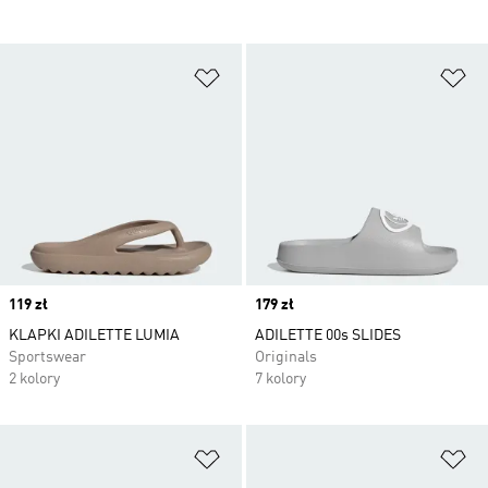
Dodaj do listy życzeń
Do
Price
119 zł
Price
179 zł
KLAPKI ADILETTE LUMIA
ADILETTE 00s SLIDES
Sportswear
Originals
2 kolory
7 kolory
Dodaj do listy życzeń
Do