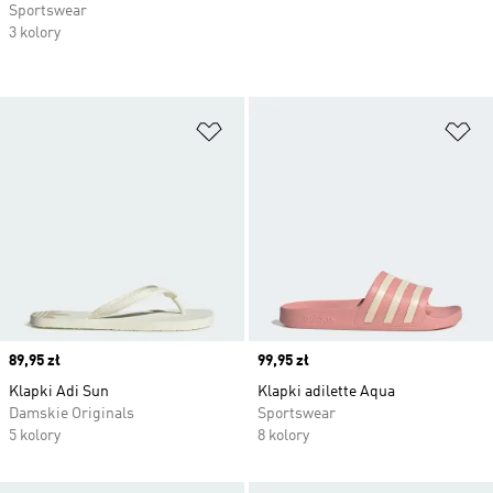
Sportswear
3 kolory
Dodaj do listy życzeń
Do
Price
89,95 zł
Price
99,95 zł
Klapki Adi Sun
Klapki adilette Aqua
Damskie Originals
Sportswear
5 kolory
8 kolory