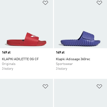
Dodaj do listy życzeń
Do
Price
149 zł
Price
149 zł
KLAPKI ADILETTE OG CF
Klapki Adissage 360rec
Originals
Sportswear
3 kolory
3 kolory
Dodaj do listy życzeń
Do