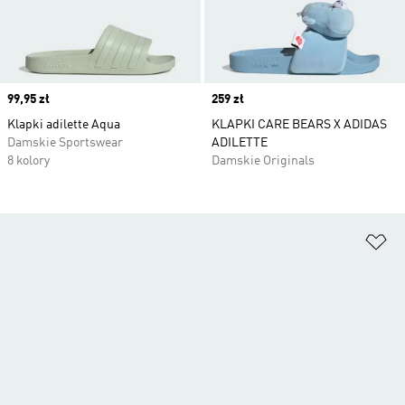
Price
99,95 zł
Price
259 zł
Klapki adilette Aqua
KLAPKI CARE BEARS X ADIDAS
Damskie Sportswear
ADILETTE
8 kolory
Damskie Originals
Do