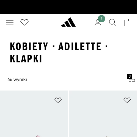
1
KOBIETY · ADILETTE ·
KLAPKI
3
66 wyniki
Dodaj do listy życzeń
Do