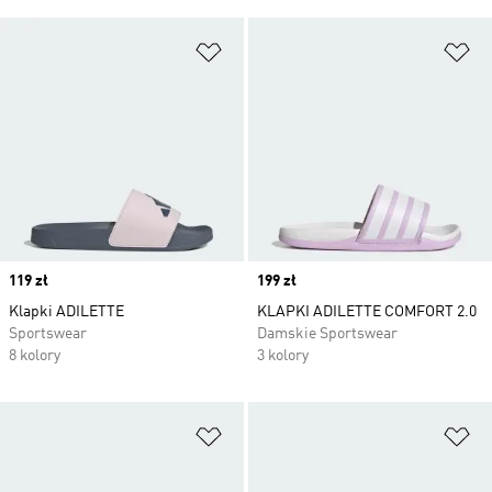
Dodaj do listy życzeń
Do
Price
119 zł
Price
199 zł
Klapki ADILETTE
KLAPKI ADILETTE COMFORT 2.0
Sportswear
Damskie Sportswear
8 kolory
3 kolory
Dodaj do listy życzeń
Do