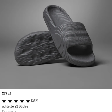
Price
279 zł
(356)
adilette 22 Slides
Originals