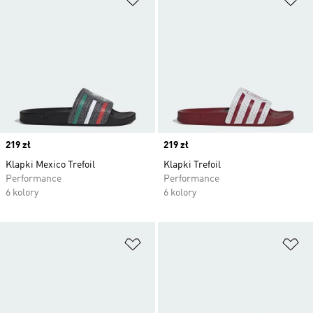
Price
219 zł
Price
219 zł
Klapki Mexico Trefoil
Klapki Trefoil
Performance
Performance
6 kolory
6 kolory
Dodaj do listy życzeń
Do