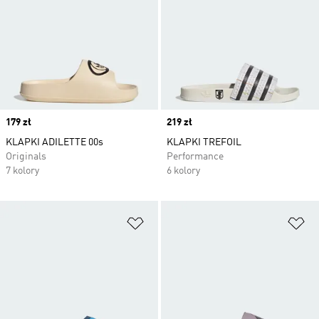
Price
179 zł
Price
219 zł
KLAPKI ADILETTE 00s
KLAPKI TREFOIL
Originals
Performance
7 kolory
6 kolory
Dodaj do listy życzeń
Do