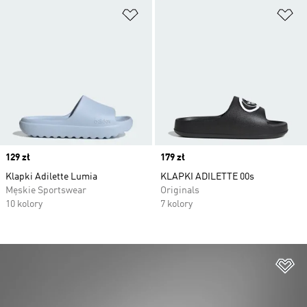
Dodaj do listy życzeń
Do
Price
129 zł
Price
179 zł
Klapki Adilette Lumia
KLAPKI ADILETTE 00s
Męskie Sportswear
Originals
10 kolory
7 kolory
Do