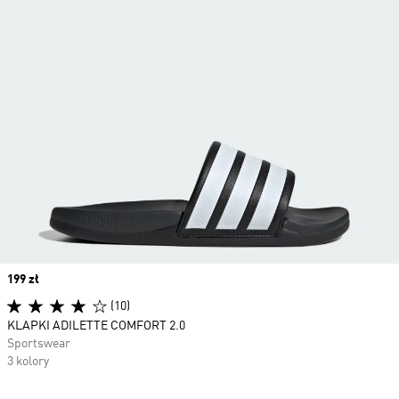
Price
199 zł
(10)
KLAPKI ADILETTE COMFORT 2.0
Sportswear
3 kolory