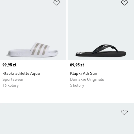
Dodaj do listy życzeń
Do
Price
99,95 zł
Price
89,95 zł
Klapki adilette Aqua
Klapki Adi Sun
Sportswear
Damskie Originals
16 kolory
5 kolory
Do