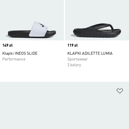
Price
149 zł
Price
119 zł
Klapki INEOS SLIDE
KLAPKI ADILETTE LUMIA
Performance
Sportswear
2 kolory
Do