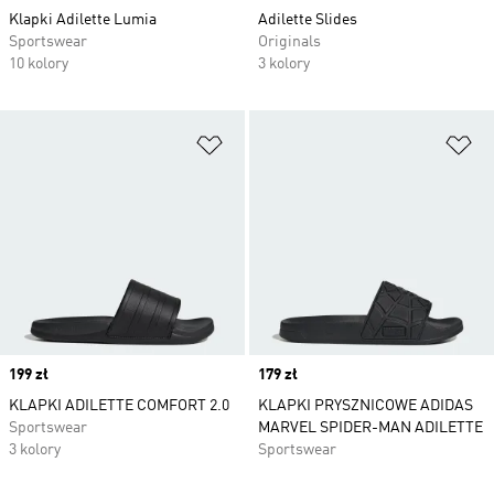
Klapki Adilette Lumia
Adilette Slides
Sportswear
Originals
10 kolory
3 kolory
Dodaj do listy życzeń
Do
Price
199 zł
Price
179 zł
KLAPKI ADILETTE COMFORT 2.0
KLAPKI PRYSZNICOWE ADIDAS
Sportswear
MARVEL SPIDER-MAN ADILETTE
3 kolory
Sportswear