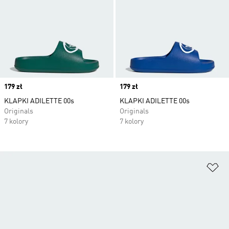
Price
179 zł
Price
179 zł
KLAPKI ADILETTE 00s
KLAPKI ADILETTE 00s
Originals
Originals
7 kolory
7 kolory
Do