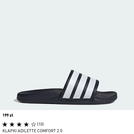
Price
199 zł
(10)
KLAPKI ADILETTE COMFORT 2.0