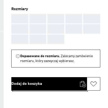
Rozmiary
AAA
AAA
AAA
AAA
AAA
AAA
AAA
AAA
AAA
AAA
AAA
AAA
AAA
Dopasowane do rozmiaru.
Zalecamy zamówienie
rozmiaru, który zazwyczaj wybierasz.
Dodaj do koszyka