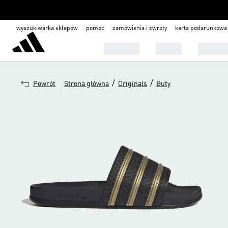
wyszukiwarka sklepów
pomoc
zamówienia i zwroty
karta podarunkowa
Mężczyźni
Kobiety
Dla dzie
/
/
Powrót
Strona główna
Originals
Buty