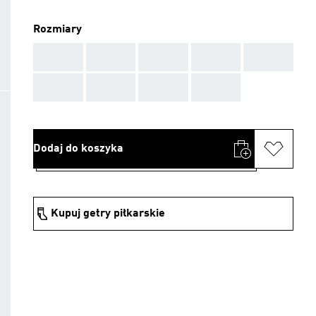
Rozmiary
AAA
AAA
AAA
AAA
AAA
AAA
AAA
AAA
AAA
Dodaj do koszyka
Kupuj getry piłkarskie