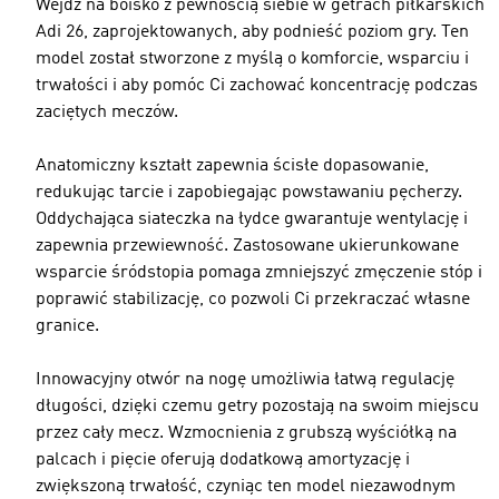
Wejdź na boisko z pewnością siebie w getrach piłkarskich
Adi 26, zaprojektowanych, aby podnieść poziom gry. Ten
model został stworzone z myślą o komforcie, wsparciu i
trwałości i aby pomóc Ci zachować koncentrację podczas
zaciętych meczów.
Anatomiczny kształt zapewnia ścisłe dopasowanie,
redukując tarcie i zapobiegając powstawaniu pęcherzy.
Oddychająca siateczka na łydce gwarantuje wentylację i
zapewnia przewiewność. Zastosowane ukierunkowane
wsparcie śródstopia pomaga zmniejszyć zmęczenie stóp i
poprawić stabilizację, co pozwoli Ci przekraczać własne
granice.
Innowacyjny otwór na nogę umożliwia łatwą regulację
długości, dzięki czemu getry pozostają na swoim miejscu
przez cały mecz. Wzmocnienia z grubszą wyściółką na
palcach i pięcie oferują dodatkową amortyzację i
zwiększoną trwałość, czyniąc ten model niezawodnym