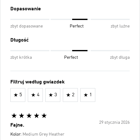
Dopasowanie
zbyt dopasowane
Perfect
zbyt luźne
Długość
zbyt krótka
Perfect
zbyt długa
Filtruj według gwiazdek
5
4
3
2
1
29 stycznia 2026
Fajne.
Kolor:
Medium Grey Heather