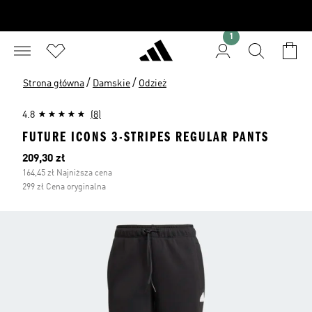
1
/
/
Strona główna
Damskie
Odzież
4.8
(8)
FUTURE ICONS 3-STRIPES REGULAR PANTS
Bieżąca cena
209,30 zł
164,45 zł Najniższa cena
299 zł Cena oryginalna