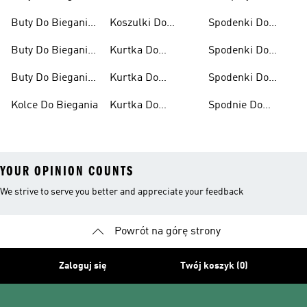
Biegania Damskie
Biegania
Buty Do Biegania
Koszulki Do
Spodenki Do
Damskie
Biegania Męskie
Biegania
Buty Do Biegania
Kurtka Do
Spodenki Do
Męskie
Biegania
Biegania Damskie
Buty Do Biegania
Kurtka Do
Spodenki Do
Po Asfalcie
Biegania Damska
Biegania Męskie
Kolce Do Biegania
Kurtka Do
Spodnie Do
Biegania Męska
Biegania
YOUR OPINION COUNTS
We strive to serve you better and appreciate your feedback
Powrót na górę strony
Zaloguj się
Twój koszyk (0)