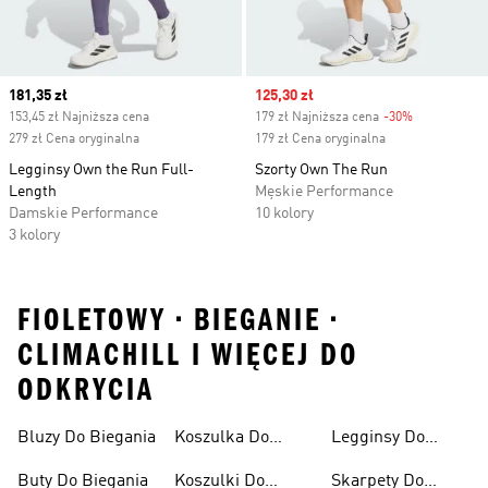
Current price
181,35 zł
Sale price
125,30 zł
153,45 zł Najniższa cena
179 zł Najniższa cena
-30%
Discount
279 zł Cena oryginalna
179 zł Cena oryginalna
Legginsy Own the Run Full-
Szorty Own The Run
Length
Męskie Performance
Damskie Performance
10 kolory
3 kolory
FIOLETOWY • BIEGANIE •
CLIMACHILL I WIĘCEJ DO
ODKRYCIA
Bluzy Do Biegania
Koszulka Do
Legginsy Do
Biegania
Biegania
Buty Do Biegania
Koszulki Do
Skarpety Do