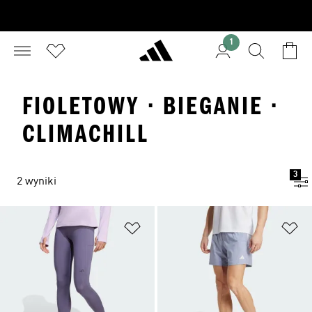
1
FIOLETOWY · BIEGANIE ·
CLIMACHILL
3
2 wyniki
Dodaj do listy życzeń
Do