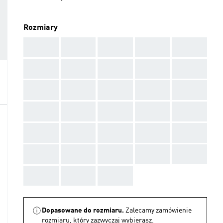
Rozmiary
AAA
AAA
AAA
AAA
AAA
AAA
AAA
AAA
AAA
AAA
AAA
AAA
AAA
AAA
AAA
AAA
AAA
AAA
AAA
AAA
AAA
AAA
AAA
AAA
AAA
AAA
AAA
AAA
AAA
AAA
AAA
AAA
AAA
Dopasowane do rozmiaru.
Zalecamy zamówienie
rozmiaru, który zazwyczaj wybierasz.