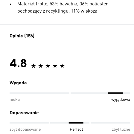
Materiał frotté, 53% bawełna, 36% poliester
pochodzący z recyklingu, 11% wiskoza
Opinie (156)
4.8
Wygoda
niska
wyjątkowa
Dopasowanie
zbyt dopasowane
Perfect
zbyt luźne