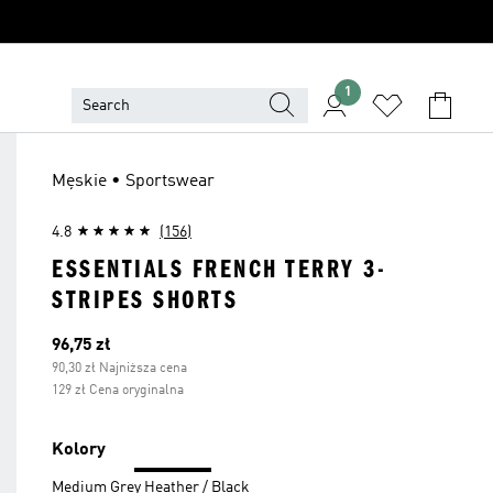
1
Męskie • Sportswear
4.8
(156)
ESSENTIALS FRENCH TERRY 3-
STRIPES SHORTS
Bieżąca cena
96,75 zł
90,30 zł Najniższa cena
129 zł Cena oryginalna
Kolory
Medium Grey Heather / Black