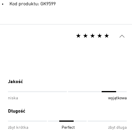
Kod produktu: GK9599
Jakość
niska
wyjątkowa
Długość
zbyt krótka
Perfect
zbyt długa