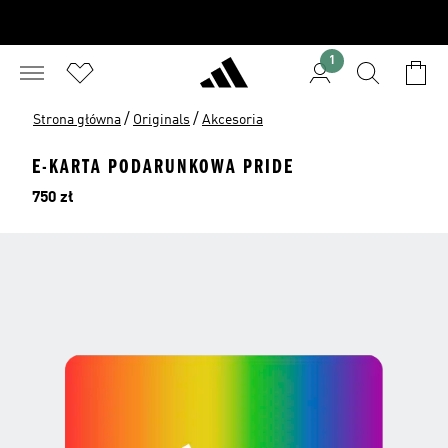
1
/
/
Strona główna
Originals
Akcesoria
E-KARTA PODARUNKOWA PRIDE
Cena
750 zł