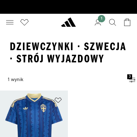
1
DZIEWCZYNKI · SZWECJA
· STRÓJ WYJAZDOWY
3
1 wynik
Dodaj do listy życzeń