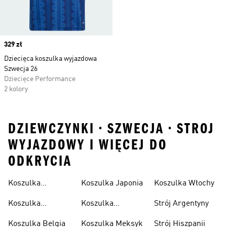
Price
329 zł
Dziecięca koszulka wyjazdowa
Szwecja 26
Dziecięce Performance
2 kolory
DZIEWCZYNKI • SZWECJA • STROJ
WYJAZDOWY I WIĘCEJ DO
ODKRYCIA
Koszulka
Koszulka Japonia
Koszulka Włochy
Algierska
Koszulka
Koszulka
Strój Argentyny
Argentyna
Kolumbia
Koszulka Belgia
Koszulka Meksyk
Strój Hiszpanii