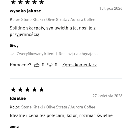
13 lipca 2026
wysoko jakosc
Kolor:
Stone Khaki / Olive Strata / Aurora Coffee
Solidne skarpaty, syn uwielbia je, nosi je z
przyjemnością
Siwy
Zweryfikowany klient
Recenzja zachęcająca
Pomocne?
0
0
Zgłoś komentarz
27 kwietnia 2026
Idealne
Kolor:
Stone Khaki / Olive Strata / Aurora Coffee
Idealne i cena też polecam, kolor, rozmiar świetne
anna