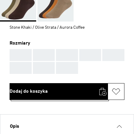
Stone Khaki / Olive Strata / Aurora Coffee
Rozmiary
AAA
AAA
AAA
AAA
AAA
AAA
AAA
AAA
Dodaj do koszyka
Opis