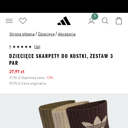
1
/
/
Strona główna
Dziecięce
Akcesoria
5
(36)
DZIECIĘCE SKARPETY DO KOSTKI, ZESTAW 3
PAR
Ceny na wyprzedaży
27,97 zł
31,96 zł Najniższa cena
-12%
Zniżka
39,95 zł Cena oryginalna