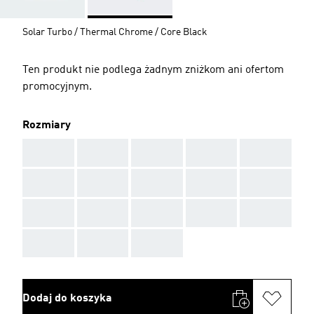
Solar Turbo / Thermal Chrome / Core Black
Ten produkt nie podlega żadnym zniżkom ani ofertom
promocyjnym.
Rozmiary
AAA
AAA
AAA
AAA
AAA
AAA
AAA
AAA
AAA
AAA
AAA
AAA
AAA
AAA
AAA
AAA
AAA
AAA
Dodaj do koszyka