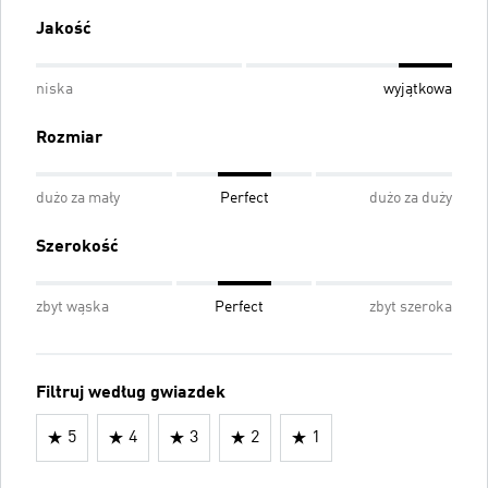
Jakość
niska
wyjątkowa
Rozmiar
dużo za mały
Perfect
dużo za duży
Szerokość
zbyt wąska
Perfect
zbyt szeroka
Filtruj według gwiazdek
5
4
3
2
1