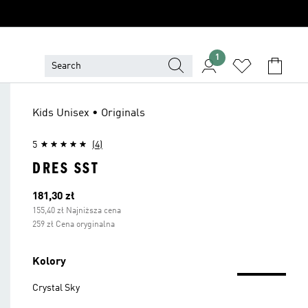
1
Kids Unisex • Originals
5
(4)
DRES SST
Bieżąca cena
181,30 zł
155,40 zł Najniższa cena
259 zł Cena oryginalna
Kolory
Crystal Sky