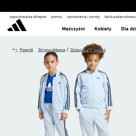
wyszukiwarka sklepów
pomoc
zamówienia i zwroty
karta podarunkowa
Mężczyźni
Kobiety
Dla dz
/
/
Powrót
Strona główna
Dziecięce
Odzież