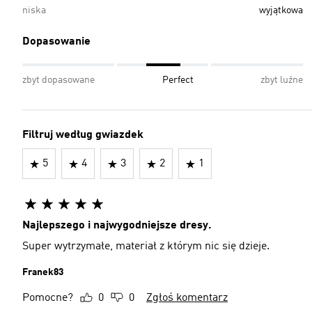
niska
wyjątkowa
Dopasowanie
zbyt dopasowane
Perfect
zbyt luźne
Filtruj według gwiazdek
5
4
3
2
1
Najlepszego i najwygodniejsze dresy.
Super wytrzymałe, materiał z którym nic się dzieje.
Franek83
Pomocne?
0
0
Zgłoś komentarz