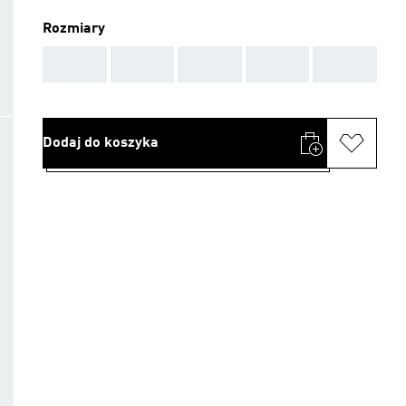
Rozmiary
AAA
AAA
AAA
AAA
AAA
Dodaj do koszyka