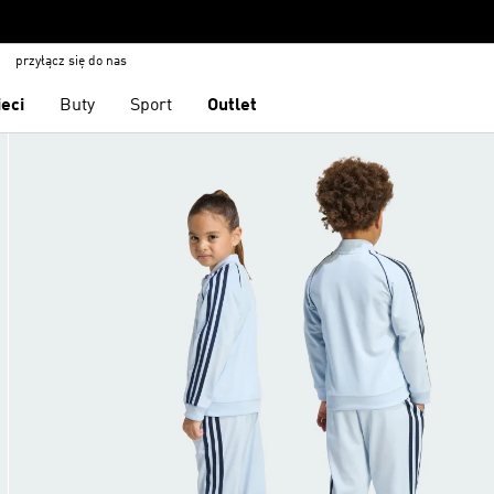
przyłącz się do nas
ieci
Buty
Sport
Outlet