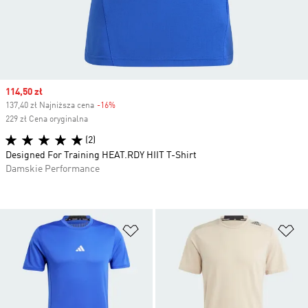
Sale price
114,50 zł
137,40 zł Najniższa cena
-16%
Discount
229 zł Cena oryginalna
(2)
Designed For Training HEAT.RDY HIIT T-Shirt
Damskie Performance
Dodaj do listy życzeń
Do