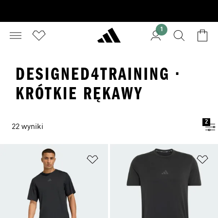
1
DESIGNED4TRAINING ·
KRÓTKIE RĘKAWY
2
22 wyniki
Dodaj do listy życzeń
Do