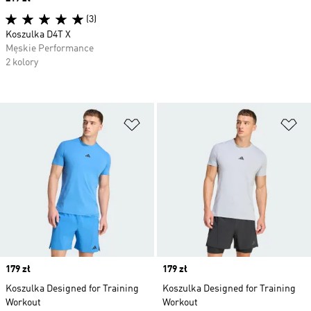
(3)
Koszulka D4T X
Męskie Performance
2 kolory
Dodaj do listy życzeń
Do
Price
179 zł
Price
179 zł
Koszulka Designed for Training
Koszulka Designed for Training
Workout
Workout