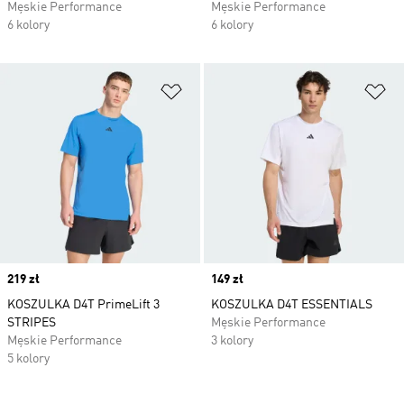
Męskie Performance
Męskie Performance
6 kolory
6 kolory
Dodaj do listy życzeń
Do
Price
219 zł
Price
149 zł
KOSZULKA D4T PrimeLift 3
KOSZULKA D4T ESSENTIALS
STRIPES
Męskie Performance
Męskie Performance
3 kolory
5 kolory