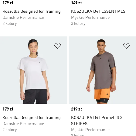
Price
179 zł
Price
149 zł
Koszulka Designed for Training
KOSZULKA D4T ESSENTIALS
Damskie Performance
Męskie Performance
2 kolory
3 kolory
Dodaj do listy życzeń
Do
Price
179 zł
Price
219 zł
Koszulka Designed for Training
KOSZULKA D4T PrimeLift 3
Damskie Performance
STRIPES
2 kolory
Męskie Performance