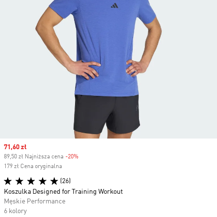
Sale price
71,60 zł
89,50 zł Najniższa cena
-20%
Discount
179 zł Cena oryginalna
(26)
Koszulka Designed for Training Workout
Męskie Performance
6 kolory