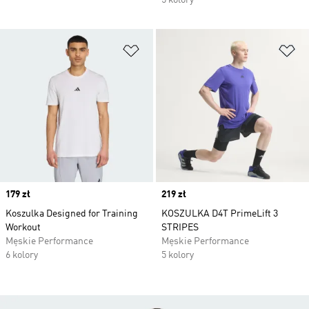
5 kolory
Dodaj do listy życzeń
Do
Price
179 zł
Price
219 zł
Koszulka Designed for Training
KOSZULKA D4T PrimeLift 3
Workout
STRIPES
Męskie Performance
Męskie Performance
6 kolory
5 kolory