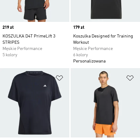
Price
219 zł
Price
179 zł
KOSZULKA D4T PrimeLift 3
Koszulka Designed for Training
STRIPES
Workout
Męskie Performance
Męskie Performance
5 kolory
6 kolory
Personalizowana
Dodaj do listy życzeń
Do