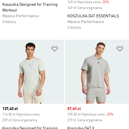
149 zł Najniższa cena
-35%
Discount
Koszulka Designed for Training
149 zł Cena oryginalna
Workout
Męskie Performance
KOSZULKA D4T ESSENTIALS
6 kolory
Męskie Performance
3 kolory
Dodaj do listy życzeń
Do
Current price
137,40 zł
Sale price
87,60 zł
114,50 zł Najniższa cena
109,50 zł Najniższa cena
-20%
Discount
229 zł Cena oryginalna
219 zł Cena oryginalna
Koszulka Designed for Training
Koszulka D4T X