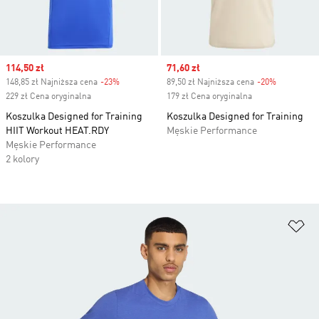
Sale price
114,50 zł
Sale price
71,60 zł
148,85 zł Najniższa cena
-23%
Discount
89,50 zł Najniższa cena
-20%
Discount
229 zł Cena oryginalna
179 zł Cena oryginalna
Koszulka Designed for Training
Koszulka Designed for Training
HIIT Workout HEAT.RDY
Męskie Performance
Męskie Performance
2 kolory
Do