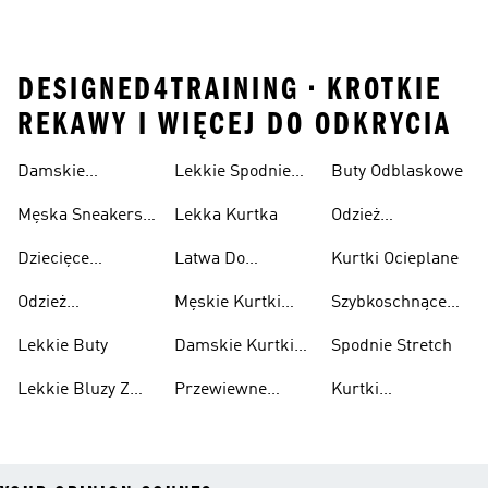
DESIGNED4TRAINING • KROTKIE
REKAWY I WIĘCEJ DO ODKRYCIA
Damskie
Lekkie Spodnie
Buty Odblaskowe
Sneakersy
Sportowe
Męska Sneakersy
Lekka Kurtka
Odzież
Przewiewne
Przewiewne
Odblaskowa
Dziecięce
Latwa Do
Kurtki Ocieplane
Sneakersy
Spakowania
Odzież
Męskie Kurtki
Szybkoschnące
Przewiewne
Kurtki
Przeciwdeszczowa
Wodoodporne
Koszulki
Lekkie Buty
Damskie Kurtki
Spodnie Stretch
Wodoodporne
Lekkie Bluzy Z
Przewiewne
Kurtki
Kapturem
Skarpetki
Nieprzemakalny