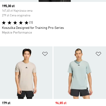
Current price
195,30 zł
167,40 zł Najniższa cena
279 zł Cena oryginalna
(1)
Koszulka Designed for Training Pro-Series
Męskie Performance
Dodaj do listy życzeń
Do
Price
179 zł
Sale price
96,85 zł