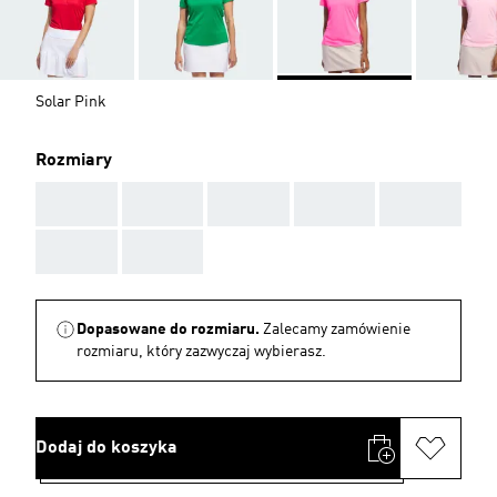
Solar Pink
Rozmiary
AAA
AAA
AAA
AAA
AAA
AAA
AAA
Dopasowane do rozmiaru.
Zalecamy zamówienie
rozmiaru, który zazwyczaj wybierasz.
Dodaj do koszyka