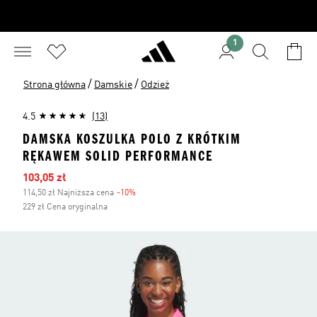
1
/
/
Strona główna
Damskie
Odzież
4.5
(13)
DAMSKA KOSZULKA POLO Z KRÓTKIM
RĘKAWEM SOLID PERFORMANCE
Ceny na wyprzedaży
103,05 zł
114,50 zł Najniższa cena
-10%
Zniżka
229 zł Cena oryginalna