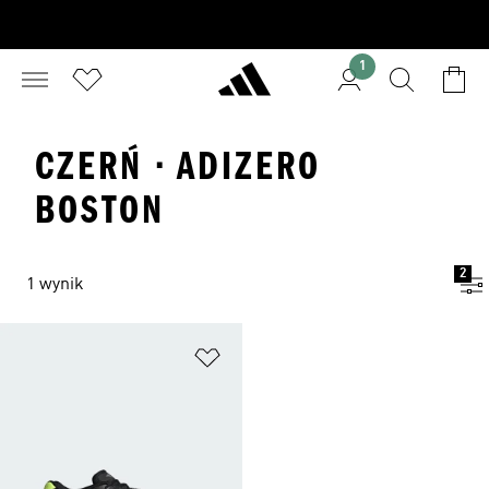
1
CZERŃ · ADIZERO
BOSTON
2
1 wynik
Dodaj do listy życzeń