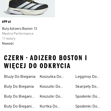
Price
699 zł
Buty Adizero Boston 13
Męskie Performance
11 kolory
Nowość
CZERN • ADIZERO BOSTON I
WIĘCEJ DO ODKRYCIA
Bluzy Do Biegania
Koszulka Do
Legginsy Do
Biegania
Biegania
Buty Do Biegania
Koszulki Do
Skarpety Do
Biegania Damskie
Biegania
Buty Do Biegania
Koszulki Do
Spodenki Do
Damskie
Biegania Męskie
Biegania
Buty Do Biegania
Kurtka Do
Spodenki Do