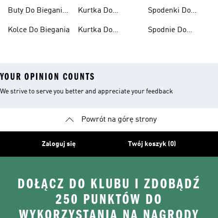
Męskie
Biegania
Biegania Damskie
Buty Do Biegania
Kurtka Do
Spodenki Do
Po Asfalcie
Biegania Damska
Biegania Męskie
Kolce Do Biegania
Kurtka Do
Spodnie Do
Biegania Męska
Biegania
YOUR OPINION COUNTS
We strive to serve you better and appreciate your feedback
Powrót na górę strony
Zaloguj się
Twój koszyk (0)
DOŁĄCZ DO KLUBU I ZDOBĄDŹ
250 PUNKTÓW DO
WYKORZYSTANIA NA NAGRODY