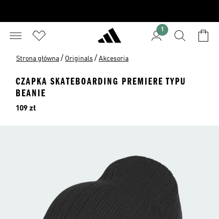
1
/
/
Strona główna
Originals
Akcesoria
CZAPKA SKATEBOARDING PREMIERE TYPU
BEANIE
Cena
109 zł