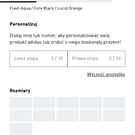
Flash Aqua / Core Black / Lucid Orange
Personalizuj
Dodaj imię lub numer, aby personalizować swój
produkt adidas lub zrobić z niego doskonały prezent!
Lewa stopa
0 / 10
Prawa stopa
0 / 10
Wyczyść wszystko
Rozmiary
AAA
AAA
AAA
AAA
AAA
AAA
AAA
AAA
AAA
AAA
AAA