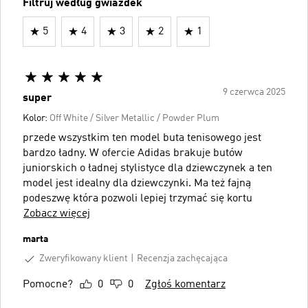
Filtruj według gwiazdek
5
4
3
2
1
9 czerwca 2025
super
Kolor:
Off White / Silver Metallic / Powder Plum
przede wszystkim ten model buta tenisowego jest
bardzo ładny. W ofercie Adidas brakuje butów
juniorskich o ładnej stylistyce dla dziewczynek a ten
model jest idealny dla dziewczynki. Ma też fajną
podeszwę która pozwoli lepiej trzymać się kortu
Zobacz więcej
marta
Zweryfikowany klient
Recenzja zachęcająca
Pomocne?
0
0
Zgłoś komentarz