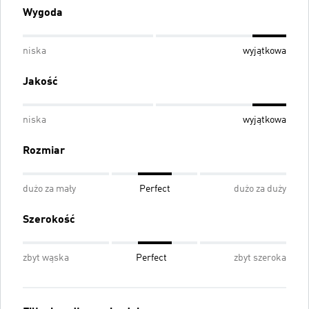
Wygoda
niska
wyjątkowa
Jakość
niska
wyjątkowa
Rozmiar
dużo za mały
Perfect
dużo za duży
Szerokość
zbyt wąska
Perfect
zbyt szeroka