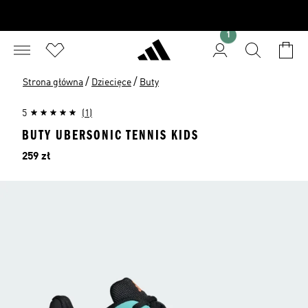
1
/
/
Strona główna
Dziecięce
Buty
5
(1)
BUTY UBERSONIC TENNIS KIDS
Cena
259 zł