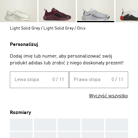
Light Solid Grey / Light Solid Grey / Onix
Personalizuj
Dodaj imię lub numer, aby personalizować swój
produkt adidas lub zrobić z niego doskonały prezent!
Lewa stopa
0 / 11
Prawa stopa
0 / 11
Wyczyść wszystko
Rozmiary
AAA
AAA
AAA
AAA
AAA
AAA
AAA
AAA
AAA
AAA