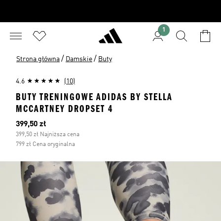
1
/
/
Strona główna
Damskie
Buty
4.6
(10)
BUTY TRENINGOWE ADIDAS BY STELLA
MCCARTNEY DROPSET 4
Bieżąca cena
399,50 zł
399,50 zł Najniższa cena
799 zł Cena oryginalna