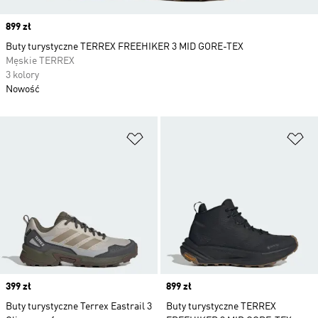
Price
899 zł
Buty turystyczne TERREX FREEHIKER 3 MID GORE-TEX
Męskie TERREX
3 kolory
Nowość
Dodaj do listy życzeń
Do
Price
399 zł
Price
899 zł
Buty turystyczne Terrex Eastrail 3
Buty turystyczne TERREX