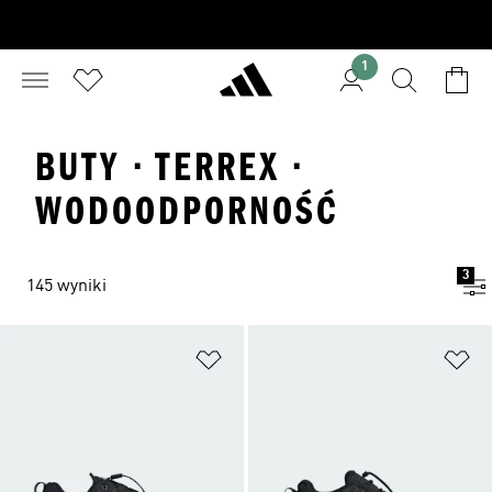
1
BUTY · TERREX ·
WODOODPORNOŚĆ
3
145 wyniki
Dodaj do listy życzeń
Do