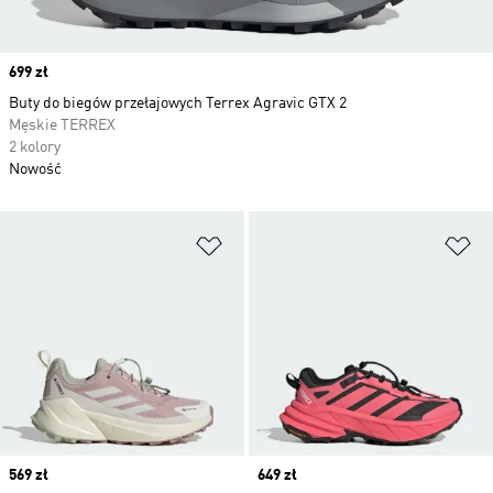
Price
699 zł
Buty do biegów przełajowych Terrex Agravic GTX 2
Męskie TERREX
2 kolory
Nowość
Dodaj do listy życzeń
Do
Price
569 zł
Price
649 zł