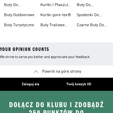
Damskie
Pieszych
Buty Do
Kurtki I Płaszcze
Buty Do
Wędrówek
Kolarzówki
Zimowe
Kolarstwa
Buty Outdoorowe
Kurtki gore-tex®
Spodenki Do
Górskiego Dla
Biegów
Kobiet
Buty Turystyczne
Buty Trailowe
Czarne Buty Do
Trailowych
Męskie
Biegów
Trailowych
YOUR OPINION COUNTS
We strive to serve you better and appreciate your feedback
Powrót na górę strony
Zaloguj się
Twój koszyk (0)
DOŁĄCZ DO KLUBU I ZDOBĄDŹ