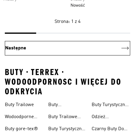
Nowość
Strona: 1 z 4
Następne
BUTY • TERREX •
WODOODPORNOSC I WIĘCEJ DO
ODKRYCIA
Buty Trailowe
Buty
Buty Turystyczne
Wspinaczkowe
Męskie
Wodoodporne
Buty Trailowe
Odzież
Buty Do Biegania
Damskie
Turystyczna
Buty gore-tex®
Buty Turystyczne
Czarny Buty Do
W Terenie