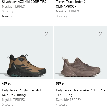
Skychaser AX5 Mid GORE-TEX
Terrex Tracefinder 2
Męskie TERREX
CLIMAPROOF
3 kolory
Męskie TERREX
Nowość
3 kolory
Dodaj do listy życzeń
Do
Price
439 zł
Price
529 zł
Buty Terrex Anylander Mid
Buty Terrex Trailmaker 2.0 GORE-
Rain.Rdy Hiking
TEX Hiking
Męskie TERREX
Damskie TERREX
5 kolory
4 kolory