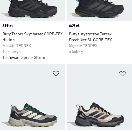
Price
699 zł
Price
649 zł
Buty Terrex Skychaser GORE-TEX
Buty turystyczne Terrex
Hiking
Freehiker SL GORE-TEX
Męskie TERREX
Męskie TERREX
10 kolory
4 kolory
Testowanie przez 30 dni
Dodaj do listy życzeń
Do