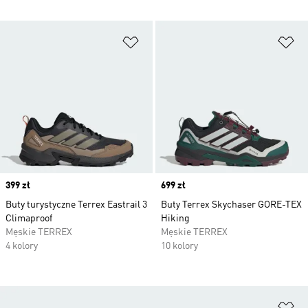
Dodaj do listy życzeń
Do
Price
399 zł
Price
699 zł
Buty turystyczne Terrex Eastrail 3
Buty Terrex Skychaser GORE-TEX
Climaproof
Hiking
Męskie TERREX
Męskie TERREX
4 kolory
10 kolory
Do