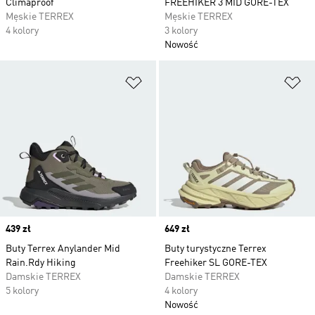
Climaproof
FREEHIKER 3 MID GORE-TEX
Męskie TERREX
Męskie TERREX
4 kolory
3 kolory
Nowość
Dodaj do listy życzeń
Do
Price
439 zł
Price
649 zł
Buty Terrex Anylander Mid
Buty turystyczne Terrex
Rain.Rdy Hiking
Freehiker SL GORE-TEX
Damskie TERREX
Damskie TERREX
5 kolory
4 kolory
Nowość