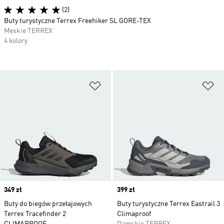
(2)
Buty turystyczne Terrex Freehiker SL GORE-TEX
Męskie TERREX
4 kolory
Dodaj do listy życzeń
Do
Price
349 zł
Price
399 zł
Buty do biegów przełajowych
Buty turystyczne Terrex Eastrail 3
Terrex Tracefinder 2
Climaproof