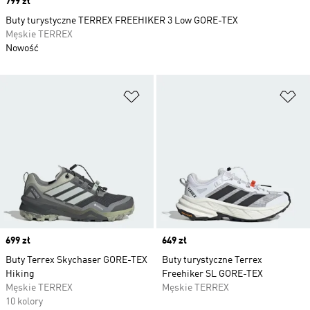
Price
799 zł
Buty turystyczne TERREX FREEHIKER 3 Low GORE-TEX
Męskie TERREX
Nowość
Dodaj do listy życzeń
Do
Price
699 zł
Price
649 zł
Buty Terrex Skychaser GORE-TEX
Buty turystyczne Terrex
Hiking
Freehiker SL GORE-TEX
Męskie TERREX
Męskie TERREX
10 kolory