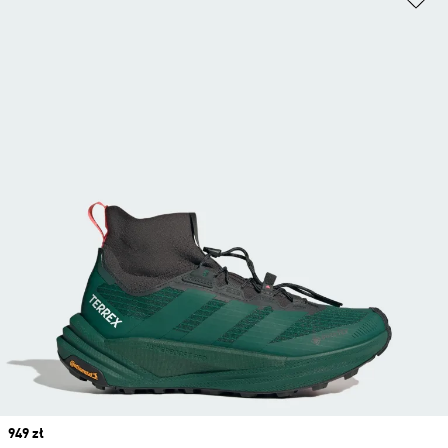
Price
949 zł