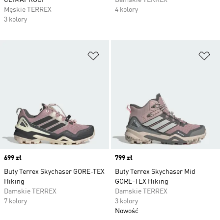
CLIMAPROOF
Damskie TERREX
Męskie TERREX
4 kolory
3 kolory
Dodaj do listy życzeń
Do
Price
699 zł
Price
799 zł
Buty Terrex Skychaser GORE-TEX
Buty Terrex Skychaser Mid
Hiking
GORE-TEX Hiking
Damskie TERREX
Damskie TERREX
7 kolory
3 kolory
Nowość