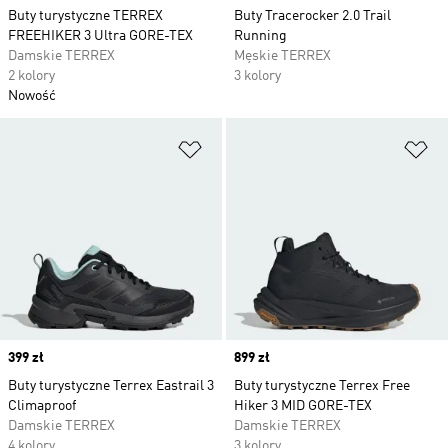
Buty turystyczne TERREX
Buty Tracerocker 2.0 Trail
FREEHIKER 3 Ultra GORE-TEX
Running
Damskie TERREX
Męskie TERREX
2 kolory
3 kolory
Nowość
Dodaj do listy życzeń
Do
Price
399 zł
Price
899 zł
Buty turystyczne Terrex Eastrail 3
Buty turystyczne Terrex Free
Climaproof
Hiker 3 MID GORE-TEX
Damskie TERREX
Damskie TERREX
4 kolory
3 kolory