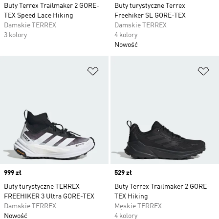
Buty Terrex Trailmaker 2 GORE-
Buty turystyczne Terrex
TEX Speed Lace Hiking
Freehiker SL GORE-TEX
Damskie TERREX
Damskie TERREX
3 kolory
4 kolory
Nowość
Dodaj do listy życzeń
Do
Price
999 zł
Price
529 zł
Buty turystyczne TERREX
Buty Terrex Trailmaker 2 GORE-
FREEHIKER 3 Ultra GORE-TEX
TEX Hiking
Damskie TERREX
Męskie TERREX
Nowość
4 kolory