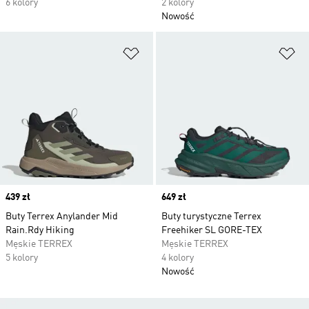
6 kolory
2 kolory
Nowość
Dodaj do listy życzeń
Do
Price
439 zł
Price
649 zł
Buty Terrex Anylander Mid
Buty turystyczne Terrex
Rain.Rdy Hiking
Freehiker SL GORE-TEX
Męskie TERREX
Męskie TERREX
5 kolory
4 kolory
Nowość