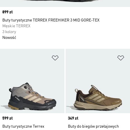
Price
899 zł
Buty turystyczne TERREX FREEHIKER 3 MID GORE-TEX
Męskie TERREX
3 kolory
Nowość
Dodaj do listy życzeń
Do
Price
599 zł
Price
349 zł
Buty turystyczne Terrex
Buty do biegów przełajowych