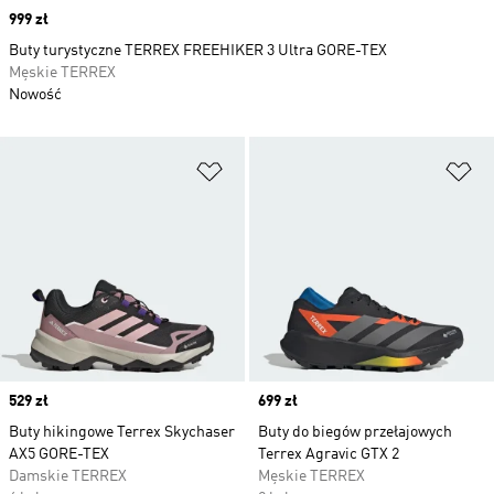
Price
999 zł
Buty turystyczne TERREX FREEHIKER 3 Ultra GORE-TEX
Męskie TERREX
Nowość
Dodaj do listy życzeń
Do
Price
529 zł
Price
699 zł
Buty hikingowe Terrex Skychaser
Buty do biegów przełajowych
AX5 GORE-TEX
Terrex Agravic GTX 2
Damskie TERREX
Męskie TERREX