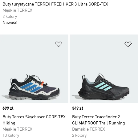
Buty turystyczne TERREX FREEHIKER 3 Ultra GORE-TEX
Męskie TERREX
2 kolory
Nowość
Dodaj do listy życzeń
Do
Price
699 zł
Price
349 zł
Buty Terrex Skychaser GORE-TEX
Buty Terrex Tracefinder 2
Hiking
CLIMAPROOF Trail Running
Męskie TERREX
Damskie TERREX
10 kolory
2 kolory