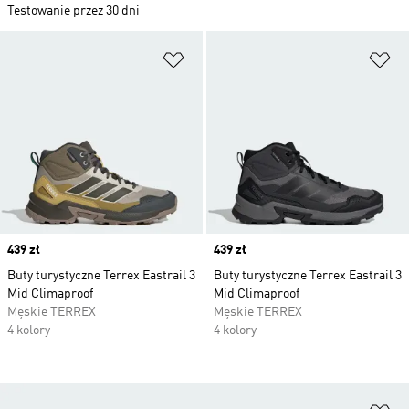
Testowanie przez 30 dni
Dodaj do listy życzeń
Do
Price
439 zł
Price
439 zł
Buty turystyczne Terrex Eastrail 3
Buty turystyczne Terrex Eastrail 3
Mid Climaproof
Mid Climaproof
Męskie TERREX
Męskie TERREX
4 kolory
4 kolory
Do