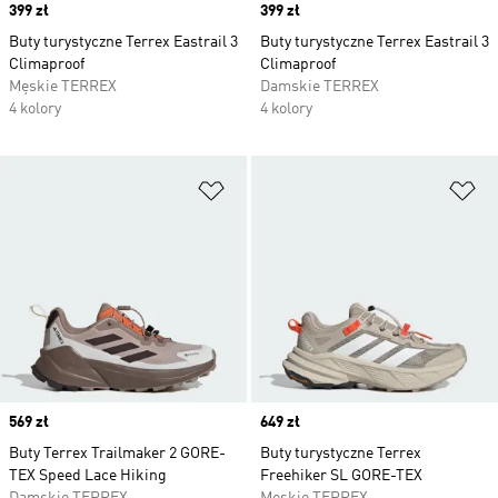
Price
399 zł
Price
399 zł
Buty turystyczne Terrex Eastrail 3
Buty turystyczne Terrex Eastrail 3
Climaproof
Climaproof
Męskie TERREX
Damskie TERREX
4 kolory
4 kolory
Dodaj do listy życzeń
Do
Price
569 zł
Price
649 zł
Buty Terrex Trailmaker 2 GORE-
Buty turystyczne Terrex
TEX Speed Lace Hiking
Freehiker SL GORE-TEX