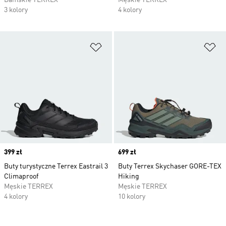
Damskie TERREX
Męskie TERREX
3 kolory
4 kolory
Dodaj do listy życzeń
Do
Price
399 zł
Price
699 zł
Buty turystyczne Terrex Eastrail 3
Buty Terrex Skychaser GORE-TEX
Climaproof
Hiking
Męskie TERREX
Męskie TERREX
4 kolory
10 kolory