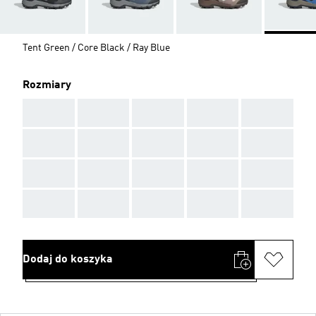
Tent Green / Core Black / Ray Blue
Rozmiary
AAA
AAA
AAA
AAA
AAA
AAA
AAA
AAA
AAA
AAA
AAA
AAA
AAA
AAA
AAA
AAA
AAA
AAA
AAA
AAA
Dodaj do koszyka