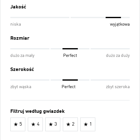
Jakość
niska
wyjątkowa
Rozmiar
dużo za mały
Perfect
dużo za duży
Szerokość
zbyt wąska
Perfect
zbyt szeroka
Filtruj według gwiazdek
5
4
3
2
1