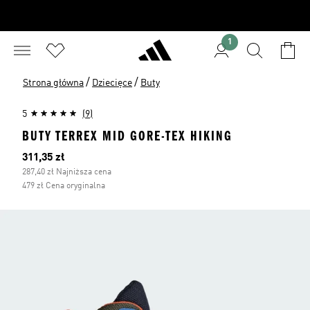
1
/
/
Strona główna
Dziecięce
Buty
5
(9)
BUTY TERREX MID GORE-TEX HIKING
Bieżąca cena
311,35 zł
287,40 zł Najniższa cena
479 zł Cena oryginalna