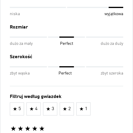
niska
wyjątkowa
Rozmiar
dużo za mały
Perfect
dużo za duży
Szerokość
zbyt wąska
Perfect
zbyt szeroka
Filtruj według gwiazdek
5
4
3
2
1