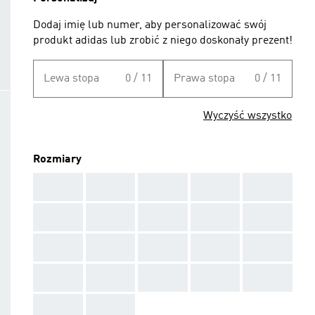
Dodaj imię lub numer, aby personalizować swój
produkt adidas lub zrobić z niego doskonały prezent!
Lewa stopa
0 / 11
Prawa stopa
0 / 11
Wyczyść wszystko
Rozmiary
AAA
AAA
AAA
AAA
AAA
AAA
AAA
AAA
AAA
AAA
AAA
AAA
AAA
AAA
AAA
AAA
AAA
AAA
AAA
AAA
AAA
AAA