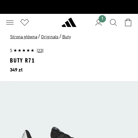
1
/
/
Strona główna
Originals
Buty
5
(23)
BUTY R71
Cena
349 zł