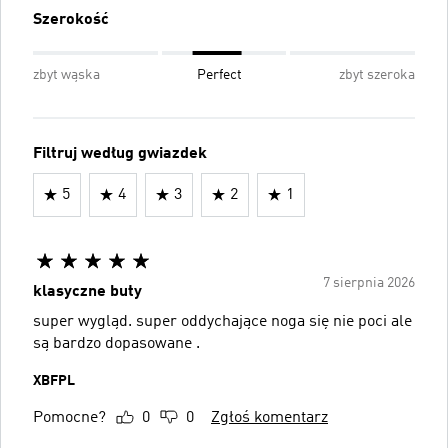
Szerokość
zbyt wąska
Perfect
zbyt szeroka
Filtruj według gwiazdek
5
4
3
2
1
7 sierpnia 2026
klasyczne buty
super wygląd. super oddychające noga się nie poci ale
są bardzo dopasowane .
XBFPL
Pomocne?
0
0
Zgłoś komentarz