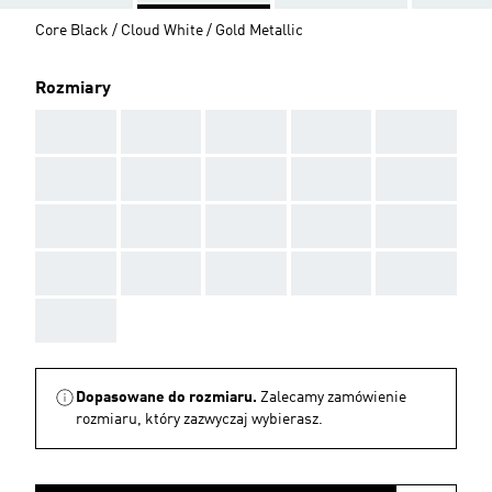
Core Black / Cloud White / Gold Metallic
Rozmiary
AAA
AAA
AAA
AAA
AAA
AAA
AAA
AAA
AAA
AAA
AAA
AAA
AAA
AAA
AAA
AAA
AAA
AAA
AAA
AAA
AAA
Dopasowane do rozmiaru.
Zalecamy zamówienie
rozmiaru, który zazwyczaj wybierasz.