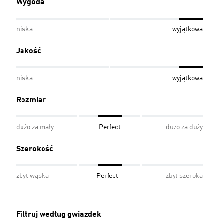
Wygoda
niska
wyjątkowa
Jakość
niska
wyjątkowa
Rozmiar
dużo za mały
Perfect
dużo za duży
Szerokość
zbyt wąska
Perfect
zbyt szeroka
Filtruj według gwiazdek