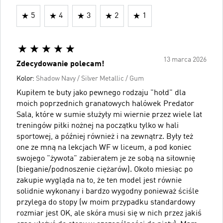
5
4
3
2
1
13 marca 2026
Zdecydowanie polecam!
Kolor:
Shadow Navy / Silver Metallic / Gum
Kupiłem te buty jako pewnego rodzaju "hołd" dla
moich poprzednich granatowych halówek Predator
Sala, które w sumie służyły mi wiernie przez wiele lat
treningów piłki nożnej na początku tylko w hali
sportowej, a później również i na zewnątrz. Były też
one ze mną na lekcjach WF w liceum, a pod koniec
swojego "żywota" zabierałem je ze sobą na siłownię
(bieganie/podnoszenie ciężarów). Około miesiąc po
zakupie wygląda na to, że ten model jest równie
solidnie wykonany i bardzo wygodny ponieważ ściśle
przylega do stopy (w moim przypadku standardowy
rozmiar jest OK, ale skóra musi się w nich przez jakiś