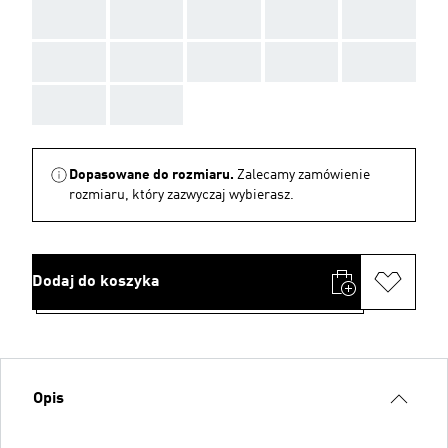
AAA
AAA
AAA
AAA
AAA
AAA
AAA
AAA
AAA
AAA
AAA
AAA
Dopasowane do rozmiaru.
Zalecamy zamówienie
rozmiaru, który zazwyczaj wybierasz.
Dodaj do koszyka
Opis