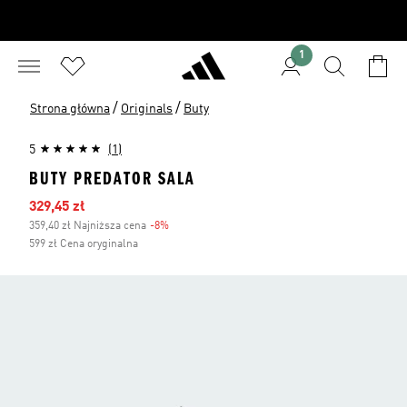
1
/
/
Strona główna
Originals
Buty
5
(1)
BUTY PREDATOR SALA
Ceny na wyprzedaży
329,45 zł
359,40 zł Najniższa cena
-8%
Zniżka
599 zł Cena oryginalna