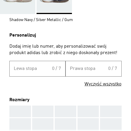
Shadow Navy / Silver Metallic / Gum
Personalizuj
Dodaj imię lub numer, aby personalizować swój
produkt adidas lub zrobić z niego doskonały prezent!
Lewa stopa
0 / 7
Prawa stopa
0 / 7
Wyczyść wszystko
Rozmiary
AAA
AAA
AAA
AAA
AAA
AAA
AAA
AAA
AAA
AAA