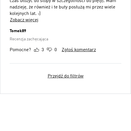
czas ułożyć do stopy w szczególności do pięty). Mam
nadzieję, że również i te buty posłużą mi przez wiele
kolejnych lat. :)
Zobacz więcej
Tomek89
Recenzja zachęcająca
Pomocne?
3
0
Zgłoś komentarz
Przejdź do filtrów