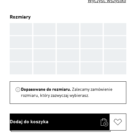
Wyczyść wszystko
Rozmiary
AAA
AAA
AAA
AAA
AAA
AAA
AAA
AAA
AAA
AAA
AAA
AAA
AAA
AAA
AAA
AAA
AAA
AAA
AAA
AAA
Dopasowane do rozmiaru.
Zalecamy zamówienie
rozmiaru, który zazwyczaj wybierasz.
Dodaj do koszyka