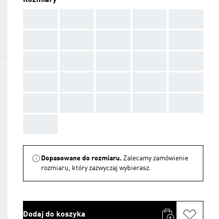
Rozmiary
AAA
AAA
AAA
AAA
AAA
AAA
AAA
AAA
AAA
AAA
AAA
AAA
AAA
AAA
AAA
AAA
AAA
AAA
AAA
AAA
AAA
AAA
AAA
AAA
AAA
AAA
Dopasowane do rozmiaru.
Zalecamy zamówienie
rozmiaru, który zazwyczaj wybierasz.
Dodaj do koszyka