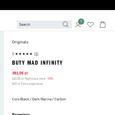
1
Originals
5
(1)
BUTY MAD INFINITY
Ceny na wyprzedaży
382,05 zł
424,50 zł Najniższa cena
-10%
Zniżka
849 zł Cena oryginalna
Core Black / Dark Marine / Carbon