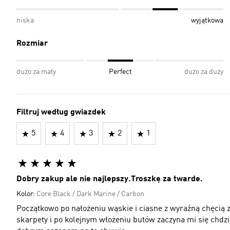
niska
wyjątkowa
Rozmiar
dużo za mały
Perfect
dużo za duży
Filtruj według gwiazdek
5
4
3
2
1
Dobry zakup ale nie najlepszy.Troszkę za twarde.
Kolor:
Core Black / Dark Marine / Carbon
Początkowo po nałożeniu wąskie i ciasne z wyraźną chęcią 
skarpety i po kolejnym włożeniu butów zaczyna mi się chdzi 