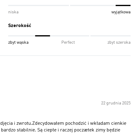
niska
wyjątkowa
Szerokość
zbyt wąska
Perfect
zbyt szeroka
22 grudnia 2025
zdjęcia i zwrotu.Zdecydowałem pochodziċ i wkładam cienkie
bardzo stabilnie. Są ciepłe i raczej poczætek zimy będzie