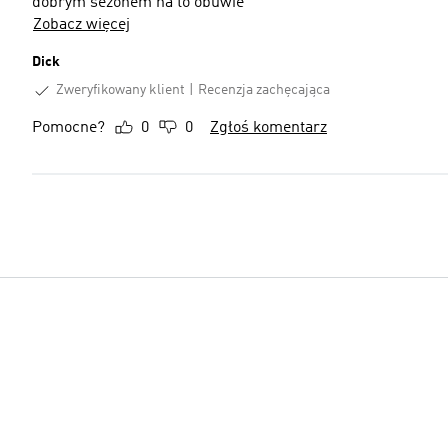
dobrym sezonem na to obuwie
Zobacz więcej
Dick
Zweryfikowany klient
Recenzja zachęcająca
Pomocne?
0
0
Zgłoś komentarz