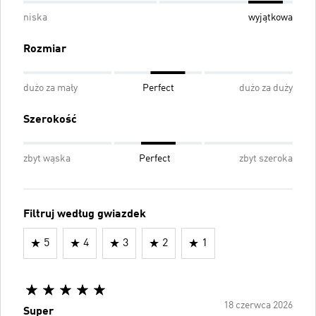
niska
wyjątkowa
Rozmiar
dużo za mały
Perfect
dużo za duży
Szerokość
zbyt wąska
Perfect
zbyt szeroka
Filtruj według gwiazdek
5
4
3
2
1
18 czerwca 2026
Super