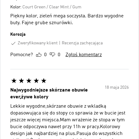
Kolor:
Court Green / Clear Mint / Gum
Piękny kolor, zieleń mega soczysta. Bardzo wygodne
buty. Fajne grube sznurówki.
Korozja
Zweryfikowany klient
Recenzja zachęcająca
Pomocne?
0
0
Zgłoś komentarz
18 maja 2026
Najwygodniejsze skórzane obuwie
ever,żywe kolory
Lekkie wygodne,skórzane obuwie z wkladką
dopasowująca się do stopy co sprawia że w bucie jest
jeszcze więcej miejsca.Mam wrażenie że stopa w tym
bucie odpoczywa nawet przy 11h w pracy.Kolorowy
design jak najbardziej na plus.Pasuja do wszystkich