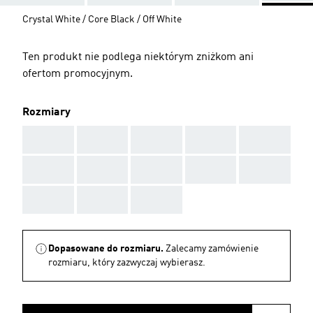
Crystal White / Core Black / Off White
Ten produkt nie podlega niektórym zniżkom ani
ofertom promocyjnym.
Rozmiary
AAA
AAA
AAA
AAA
AAA
AAA
AAA
AAA
AAA
AAA
AAA
AAA
AAA
Dopasowane do rozmiaru.
Zalecamy zamówienie
rozmiaru, który zazwyczaj wybierasz.