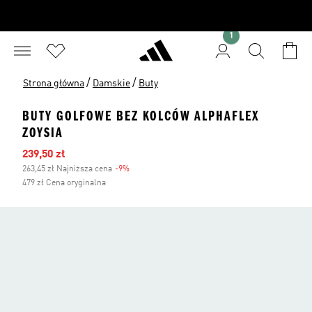
1
/
/
Strona główna
Damskie
Buty
BUTY GOLFOWE BEZ KOLCÓW ALPHAFLEX
ZOYSIA
Ceny na wyprzedaży
239,50 zł
263,45 zł Najniższa cena
-9%
Zniżka
479 zł Cena oryginalna