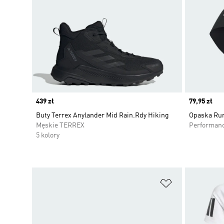
Price
439 zł
Price
79,95 zł
Buty Terrex Anylander Mid Rain.Rdy Hiking
Opaska Run
Męskie TERREX
Performan
5 kolory
Dodaj do listy