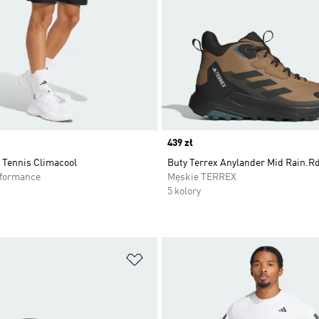
Price
439 zł
 Tennis Climacool
Buty Terrex Anylander Mid Rain.R
rformance
Męskie TERREX
5 kolory
 życzeń
Dodaj do listy życzeń