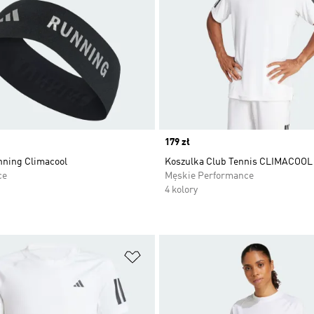
Price
179 zł
ning Climacool
Koszulka Club Tennis CLIMACOOL 
ce
Męskie Performance
4 kolory
 życzeń
Dodaj do listy życzeń