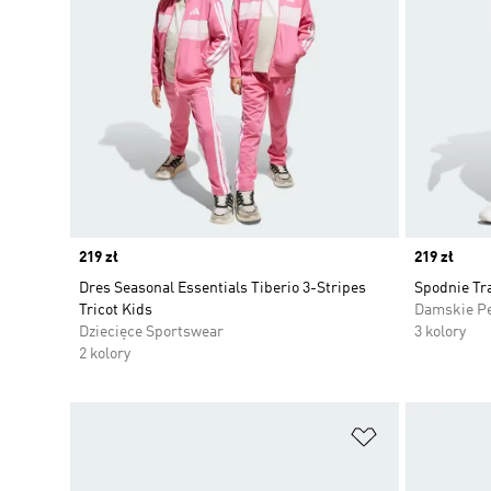
Price
219 zł
Price
219 zł
Dres Seasonal Essentials Tiberio 3-Stripes
Spodnie Tra
Tricot Kids
Damskie P
Dziecięce Sportswear
3 kolory
2 kolory
Dodaj do listy