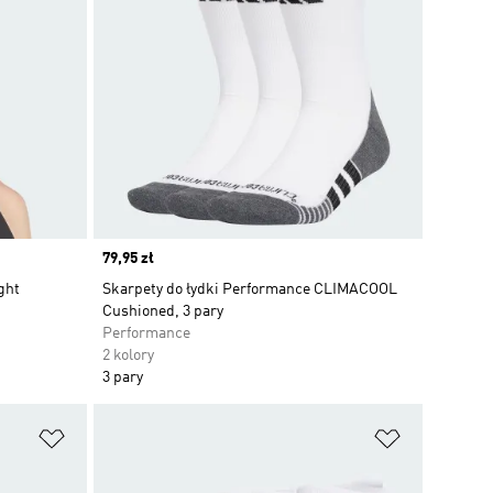
Price
79,95 zł
ght
Skarpety do łydki Performance CLIMACOOL
Cushioned, 3 pary
Performance
2 kolory
3 pary
Dodaj do listy życzeń
Dodaj do li