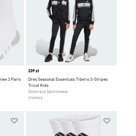
Price
239 zł
rew 3 Pairs
Dres Seasonal Essentials Tiberio 3-Stripes
Tricot Kids
Dziecięce Sportswear
4 kolory
Dodaj do listy życzeń
Dodaj do li