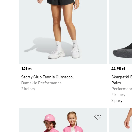
Price
149 zł
Price
44,95 zł
Szorty Club Tennis Climacool
Skarpetki 
Damskie Performance
Pairs
2 kolory
Performan
2 kolory
3 pary
Dodaj do listy