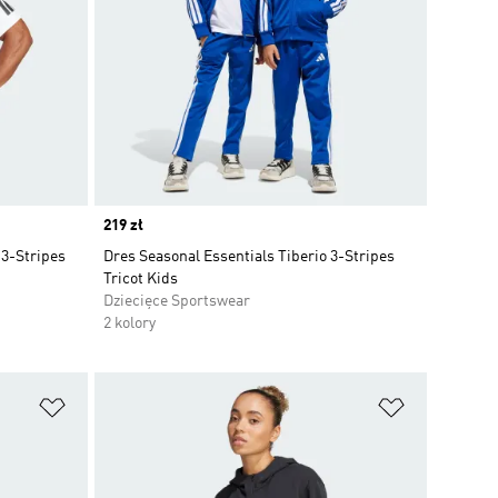
Price
219 zł
3-Stripes
Dres Seasonal Essentials Tiberio 3-Stripes
Tricot Kids
Dziecięce Sportswear
2 kolory
Dodaj do listy życzeń
Dodaj do li