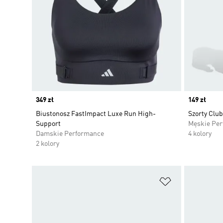
Price
349 zł
Price
149 zł
Biustonosz FastImpact Luxe Run High-
Szorty Club
Support
Męskie Pe
Damskie Performance
4 kolory
2 kolory
Dodaj do listy