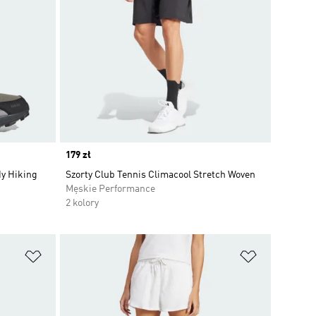
Price
179 zł
dy Hiking
Szorty Club Tennis Climacool Stretch Woven
Męskie Performance
2 kolory
Dodaj do listy życzeń
Dodaj do li