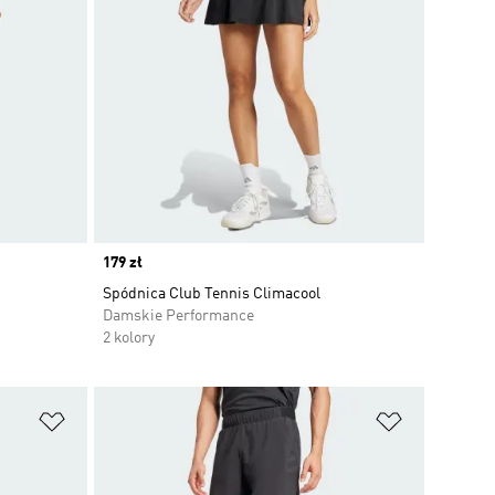
Price
179 zł
Spódnica Club Tennis Climacool
Damskie Performance
2 kolory
Dodaj do listy życzeń
Dodaj do li