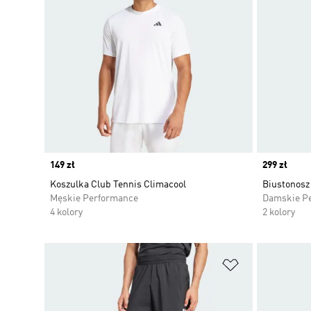
Price
149 zł
Price
299 zł
Koszulka Club Tennis Climacool
Biustonosz
Męskie Performance
Damskie P
4 kolory
2 kolory
Dodaj do listy