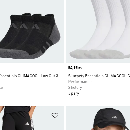
Price
54,95 zł
Essentials CLIMACOOL Low Cut 3
Skarpety Essentials CLIMACOOL C
Performance
ce
2 kolory
3 pary
 życzeń
Dodaj do listy życzeń