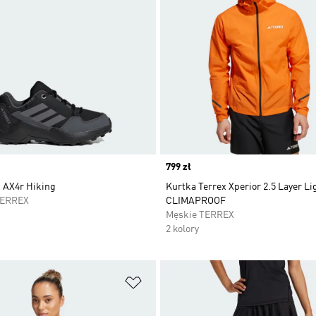
Price
799 zł
x AX4r Hiking
Kurtka Terrex Xperior 2.5 Layer Li
TERREX
CLIMAPROOF
Męskie TERREX
2 kolory
 życzeń
Dodaj do listy życzeń