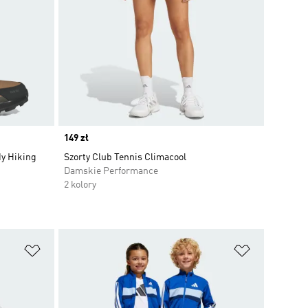
Price
149 zł
dy Hiking
Szorty Club Tennis Climacool
Damskie Performance
2 kolory
Dodaj do listy życzeń
Dodaj do li