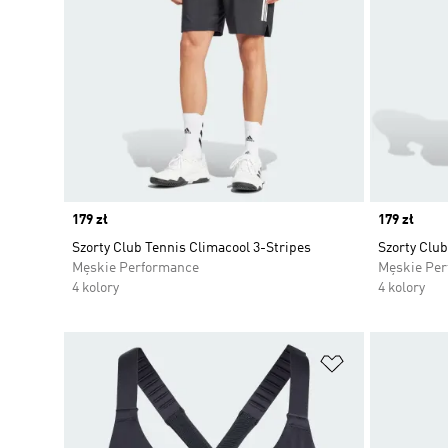
Price
179 zł
Price
179 zł
Szorty Club Tennis Climacool 3-Stripes
Szorty Club
Męskie Performance
Męskie Pe
4 kolory
4 kolory
Dodaj do listy