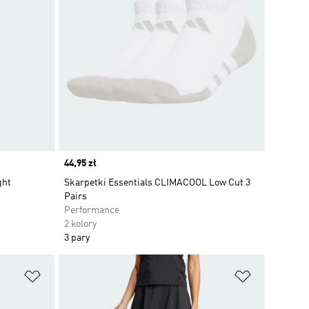
Price
44,95 zł
ght
Skarpetki Essentials CLIMACOOL Low Cut 3
Pairs
Performance
2 kolory
3 pary
Dodaj do listy życzeń
Dodaj do li