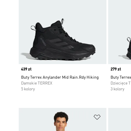
Price
439 zł
Price
279 zł
Buty Terrex Anylander Mid Rain.Rdy Hiking
Buty Terre
Damskie TERREX
Dziecięce 
5 kolory
3 kolory
Dodaj do listy