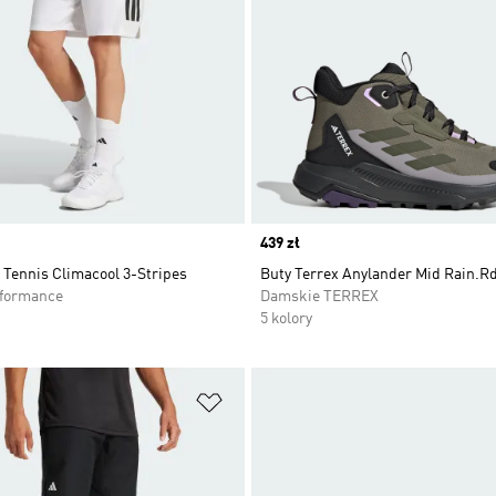
Price
439 zł
 Tennis Climacool 3-Stripes
Buty Terrex Anylander Mid Rain.R
rformance
Damskie TERREX
5 kolory
 życzeń
Dodaj do listy życzeń