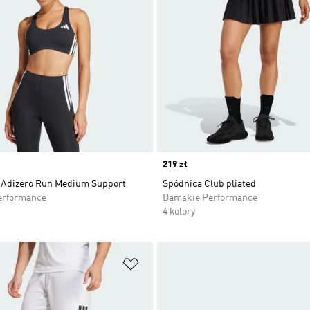
Price
219 zł
 Adizero Run Medium Support
Spódnica Club pliated
erformance
Damskie Performance
4 kolory
 życzeń
Dodaj do listy życzeń