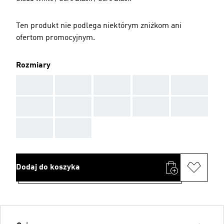
Ten produkt nie podlega niektórym zniżkom ani
ofertom promocyjnym.
Rozmiary
AAA
AAA
AAA
AAA
AAA
AAA
AAA
AAA
AAA
AAA
AAA
AAA
Dodaj do koszyka