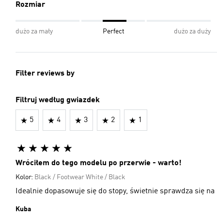
Rozmiar
dużo za mały
Perfect
dużo za duży
Filter reviews by
Filtruj według gwiazdek
5
4
3
2
1
Wróciłem do tego modelu po przerwie - warto!
Kolor:
Black / Footwear White / Black
Idealnie dopasowuje się do stopy, świetnie sprawdza się na
Kuba