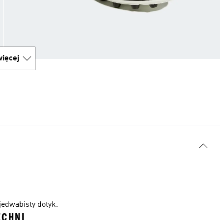
ięcej
jedwabisty dotyk.
ZCHNI