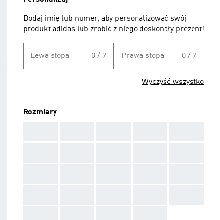
Personalizuj
Dodaj imię lub numer, aby personalizować swój
produkt adidas lub zrobić z niego doskonały prezent!
Lewa stopa
0 / 7
Prawa stopa
0 / 7
Wyczyść wszystko
Rozmiary
AAA
AAA
AAA
AAA
AAA
AAA
AAA
AAA
AAA
AAA
AAA
AAA
AAA
AAA
AAA
AAA
AAA
AAA
AAA
AAA
AAA
AAA
AAA
AAA