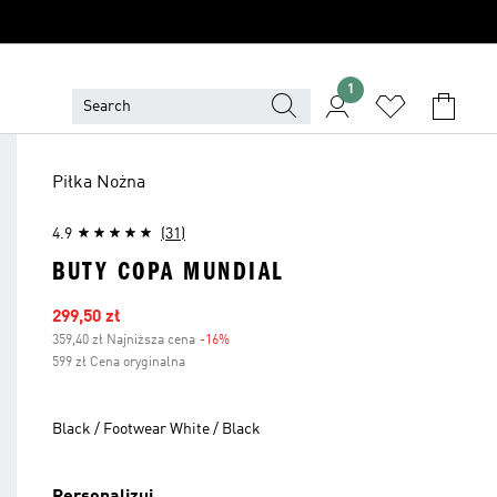
1
Piłka Nożna
4.9
(31)
BUTY COPA MUNDIAL
Ceny na wyprzedaży
299,50 zł
359,40 zł Najniższa cena
-16%
Zniżka
599 zł Cena oryginalna
Black / Footwear White / Black