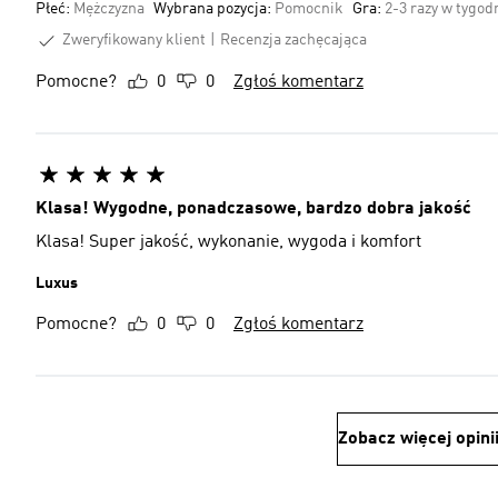
Płeć:
Mężczyzna
Wybrana pozycja:
Pomocnik
Gra:
2-3 razy w tygod
Zweryfikowany klient
Recenzja zachęcająca
Pomocne?
0
0
Zgłoś komentarz
Klasa! Wygodne, ponadczasowe, bardzo dobra jakość
Klasa! Super jakość, wykonanie, wygoda i komfort
Luxus
Pomocne?
0
0
Zgłoś komentarz
Zobacz więcej opini