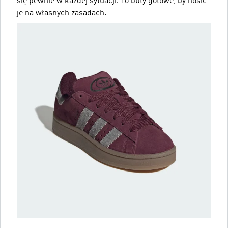
się pewnie w każdej sytuacji. To buty gotowe, by nosić
je na własnych zasadach.