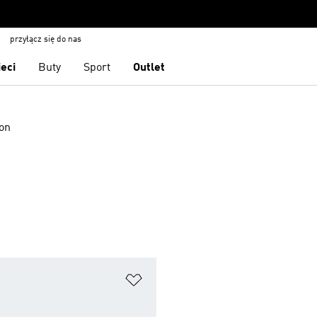
przyłącz się do nas
ieci
Buty
Sport
Outlet
on
 życzeń
Dodaj do listy życzeń