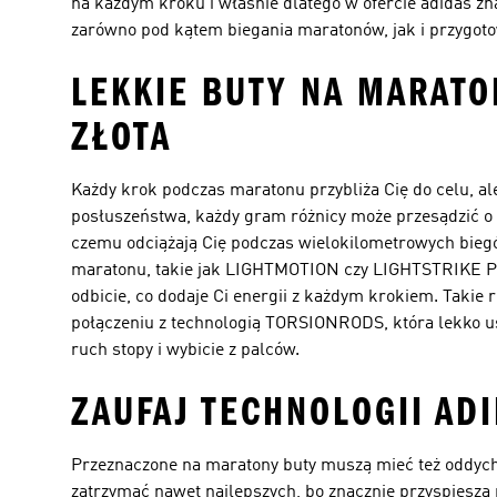
na każdym kroku i właśnie dlatego w ofercie adidas z
zarówno pod kątem biegania maratonów, jak i przygoto
LEKKIE BUTY NA MARATO
ZŁOTA
Każdy krok podczas maratonu przybliża Cię do celu, ale
posłuszeństwa, każdy gram różnicy może przesądzić o w
czemu odciążają Cię podczas wielokilometrowych bieg
maratonu, takie jak LIGHTMOTION czy LIGHTSTRIKE PRO
odbicie, co dodaje Ci energii z każdym krokiem. Takie 
połączeniu z technologią TORSIONRODS, która lekko u
ruch stopy i wybicie z palców.
ZAUFAJ TECHNOLOGII ADI
Przeznaczone na maratony buty muszą mieć też oddychaj
zatrzymać nawet najlepszych, bo znacznie przyspiesza