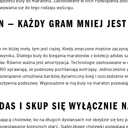
najdziesz buty do maratonu. Zastosowane w nich rozwiązania zos
wywania się do tego rodzaju wyścigu.
N — KAŻDY GRAM MNIEJ JEST
 im bliżej mety, tym jest ciężej. Kiedy zmęczone mięśnie zaczyn
yniku. Dlatego buty do biegania maratonów z kolekcji adidas są
ów. Równie ważna jest amortyzacja. Technologie zastosowane w 
 sprawiają, że podeszwy pochłaniają wstrząsy. Jednocześnie 
rozwiązanie umożliwia bardziej dynamiczny bieg i oszczędzanie e
sztywnia podeszwę. Wyposażone w nią buty na maraton pozwalają
DAS I SKUP SIĘ WYŁĄCZNIE 
ącą cholewkę, bo na długich dystansach nie obejdzie się bez po
 powstawanie bolesnych otarć. Siateczkowe cholewki pozwalają 