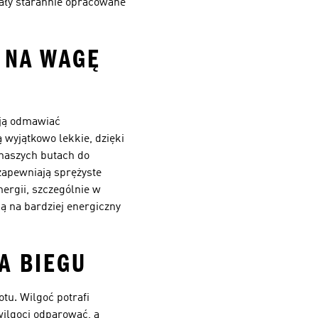
tały starannie opracowane
 NA WAGĘ
ają odmawiać
 wyjątkowo lekkie, dzięki
naszych butach do
zapewniają sprężyste
nergii, szczególnie w
 na bardziej energiczny
NA BIEGU
tu. Wilgoć potrafi
wilgoci odparować, a