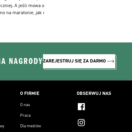
czniej. A jeśli mowa o
o na maratonie, jak i
NA NAGRODY
ZAREJESTRUJ SIĘ ZA DARMO
O FIRMIE
OBSERWUJ NAS
O nas
Praca
owy
Dla mediów