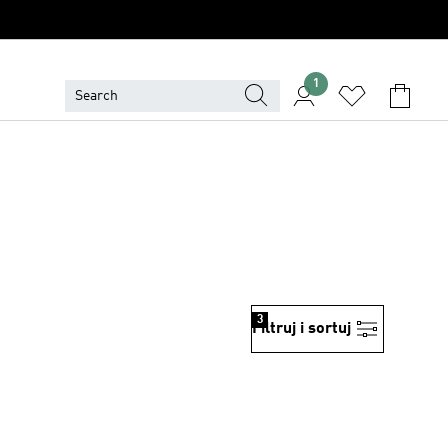
1
3
Filtruj i sortuj