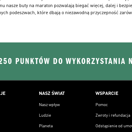
emu nasze buty na maraton pozwalają biegać więcej, dalej i bezpie
ych podeszwach, które dbają o niezawodną przyczepność zarówn
 250 PUNKTÓW DO WYKORZYSTANIA 
JE
NASZ ŚWIAT
WSPARCIE
Nasz wpływ
Pomoc
Ludzie
Zwroty i refundacja
Planeta
Odstąpienie od um