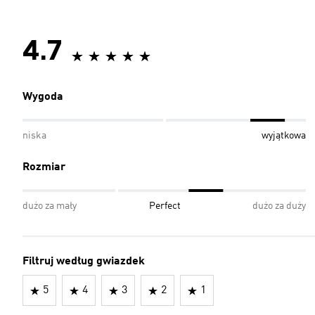
4.7
Wygoda
niska
wyjątkowa
Rozmiar
dużo za mały
Perfect
dużo za duży
Filtruj według gwiazdek
5
4
3
2
1