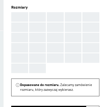
Rozmiary
AAA
AAA
AAA
AAA
AAA
AAA
AAA
AAA
AAA
AAA
AAA
AAA
AAA
AAA
AAA
AAA
AAA
AAA
AAA
AAA
AAA
AAA
AAA
AAA
AAA
AAA
AAA
Dopasowane do rozmiaru.
Zalecamy zamówienie
rozmiaru, który zazwyczaj wybierasz.