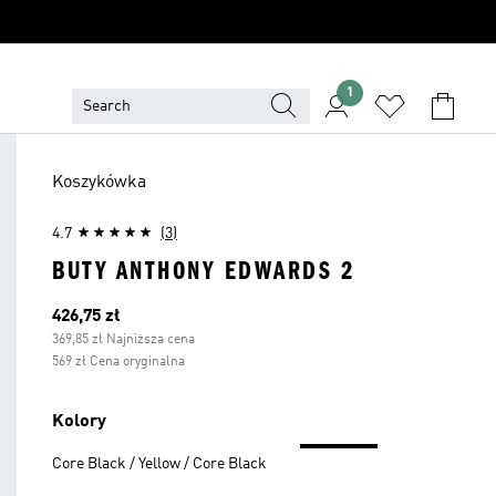
1
Koszykówka
4.7
(3)
BUTY ANTHONY EDWARDS 2
Bieżąca cena
426,75 zł
369,85 zł Najniższa cena
569 zł Cena oryginalna
Kolory
Core Black / Yellow / Core Black