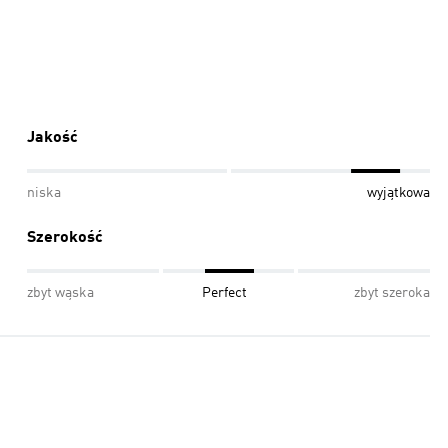
Jakość
niska
wyjątkowa
Szerokość
zbyt wąska
Perfect
zbyt szeroka